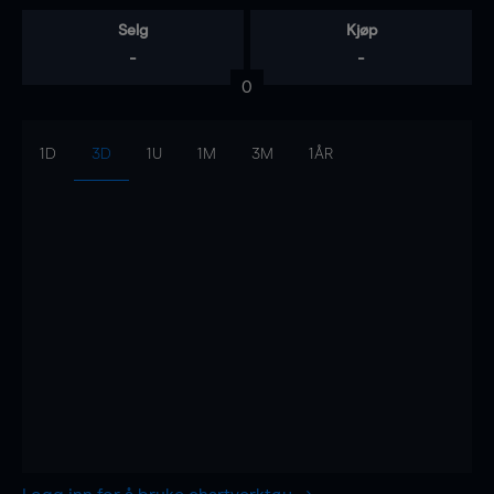
Selg
Kjøp
-
-
0
1D
3D
1U
1M
3M
1ÅR