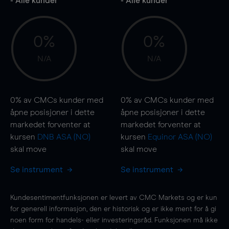
- Alle kunder
- Alle kunder
0%
0%
N/A
N/A
0%
av CMCs kunder med
0%
av CMCs kunder med
åpne posisjoner i dette
åpne posisjoner i dette
markedet forventer at
markedet forventer at
kursen
DNB ASA (NO)
kursen
Equinor ASA (NO)
skal
move
skal
move
Se instrument
Se instrument
Kundesentimentfunksjonen er levert av CMC Markets og er kun
for generell informasjon, den er historisk og er ikke ment for å gi
noen form for handels- eller investeringsråd. Funksjonen må ikke