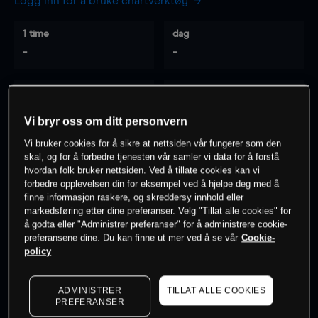
Logg inn for å bruke chartverktøy
1 time
dag
-
-
7 dager
30 dager
-
-
Vi bryr oss om ditt personvern
Vi bruker cookies for å sikre at nettsiden vår fungerer som den
skal, og for å forbedre tjenesten vår samler vi data for å forstå
hvordan folk bruker nettsiden. Ved å tillate cookies kan vi
0
% av kunder er
på dette instrumentet
forbedre opplevelsen din for eksempel ved å hjelpe deg med å
finne informasjon raskere, og skreddersy innhold eller
markedsføring etter dine preferanser. Velg "Tillat alle cookies" for
Søk om konto
å godta eller "Administrer preferanser" for å administrere cookie-
preferansene dine. Du kan finne ut mer ved å se vår
Cookie-
policy
ADMINISTRER
TILLAT ALLE COOKIES
PREFERANSER
Kursene er veiledende.
Log in
to see latest market data