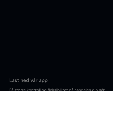
Last ned vår app
Få større kontroll og fleksibilitet på handelen din når
du er på farten.