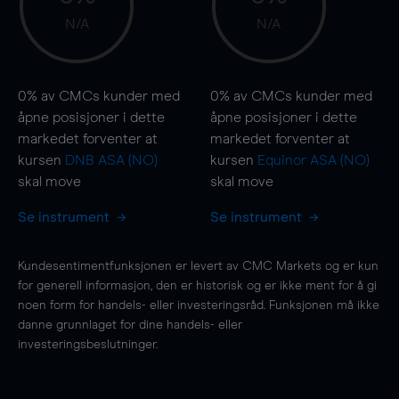
N/A
N/A
0%
av CMCs kunder med
0%
av CMCs kunder med
åpne posisjoner i dette
åpne posisjoner i dette
markedet forventer at
markedet forventer at
kursen
DNB ASA (NO)
kursen
Equinor ASA (NO)
skal
move
skal
move
Se instrument
Se instrument
Kundesentimentfunksjonen er levert av CMC Markets og er kun
for generell informasjon, den er historisk og er ikke ment for å gi
noen form for handels- eller investeringsråd. Funksjonen må ikke
danne grunnlaget for dine handels- eller
investeringsbeslutninger.