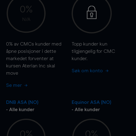
0%
N/A
0%
av CMCs kunder med
Topp kunder kun
åpne posisjoner i dette
tilgjengelig for CMC
markedet forventer at
kunder.
kursen Aterian Inc skal
Søk om konto
move
Se mer
DNB ASA (NO)
Equinor ASA (NO)
- Alle kunder
- Alle kunder
0%
0%