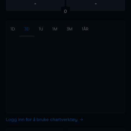
-
-
0
1D
3D
1U
1M
3M
1ÅR
Logg inn for å bruke chartverktøy