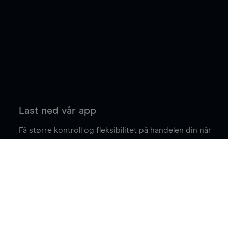
Last ned vår app
Få større kontroll og fleksibilitet på handelen din når
du er på farten.