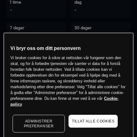
1 time
dag
-
-
7 dager
30 dager
-
-
Vi bryr oss om ditt personvern
Vi bruker cookies for å sikre at nettsiden vår fungerer som den
0
% av kunder er
på dette instrumentet
skal, og for å forbedre tjenesten vår samler vi data for å forstå
hvordan folk bruker nettsiden. Ved å tillate cookies kan vi
forbedre opplevelsen din for eksempel ved å hjelpe deg med å
finne informasjon raskere, og skreddersy innhold eller
Søk om konto
markedsføring etter dine preferanser. Velg "Tillat alle cookies" for
å godta eller "Administrer preferanser" for å administrere cookie-
preferansene dine. Du kan finne ut mer ved å se vår
Cookie-
policy
ADMINISTRER
TILLAT ALLE COOKIES
Kursene er veiledende.
Log in
to see latest market data
PREFERANSER