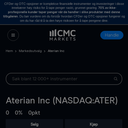
CFDer og OTC-opsjoner er komplekse finansielle instrumenter og investeringer i disse
innebærer høy risiko for å tape penger raskt, grunnet gearing.
70% av ikke-
profesjonelle kunder taper penger når de handler i slike produkter med denne
. Du bør vurdere om du forstår hvordan CFDer og OTC-opsjoner fungerer og
tilbyderen
om du har råd til å ta den høye risikoen for å tape pengene dine.
Handle
Hem
Markedsutvalg
Aterian Inc
Aterian Inc (NASDAQ:ATER)
0
0%
0pkt
Selg
Kjøp