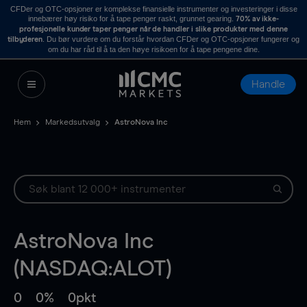
CFDer og OTC-opsjoner er komplekse finansielle instrumenter og investeringer i disse
innebærer høy risiko for å tape penger raskt, grunnet gearing.
70% av ikke-
profesjonelle kunder taper penger når de handler i slike produkter med denne
. Du bør vurdere om du forstår hvordan CFDer og OTC-opsjoner fungerer og
tilbyderen
om du har råd til å ta den høye risikoen for å tape pengene dine.
Handle
Hem
Markedsutvalg
AstroNova Inc
AstroNova Inc
(NASDAQ:ALOT)
0
0%
0pkt