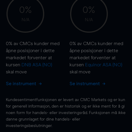
0%
0%
N/A
N/A
0%
av CMCs kunder med
0%
av CMCs kunder med
åpne posisjoner i dette
åpne posisjoner i dette
markedet forventer at
markedet forventer at
kursen
DNB ASA (NO)
kursen
Equinor ASA (NO)
skal
move
skal
move
Se instrument
Se instrument
Kundesentimentfunksjonen er levert av CMC Markets og er kun
for generell informasjon, den er historisk og er ikke ment for å gi
noen form for handels- eller investeringsråd. Funksjonen må ikke
danne grunnlaget for dine handels- eller
investeringsbeslutninger.