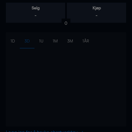
Selg
Kjøp
-
-
0
1D
3D
1U
1M
3M
1ÅR