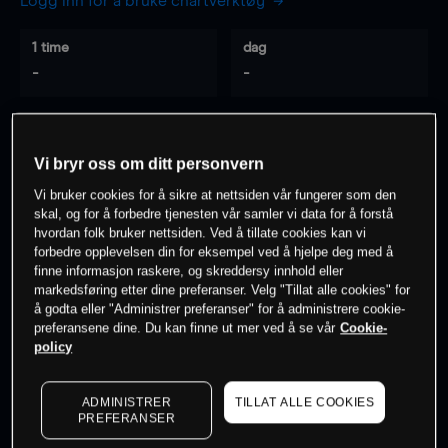
Logg inn for å bruke chartverktøy
1 time
dag
-
-
7 dager
30 dager
-
-
Vi bryr oss om ditt personvern
Vi bruker cookies for å sikre at nettsiden vår fungerer som den
skal, og for å forbedre tjenesten vår samler vi data for å forstå
hvordan folk bruker nettsiden. Ved å tillate cookies kan vi
0
% av kunder er
på dette instrumentet
forbedre opplevelsen din for eksempel ved å hjelpe deg med å
finne informasjon raskere, og skreddersy innhold eller
markedsføring etter dine preferanser. Velg "Tillat alle cookies" for
Søk om konto
å godta eller "Administrer preferanser" for å administrere cookie-
preferansene dine. Du kan finne ut mer ved å se vår
Cookie-
policy
ADMINISTRER
TILLAT ALLE COOKIES
PREFERANSER
Kursene er veiledende.
Log in
to see latest market data