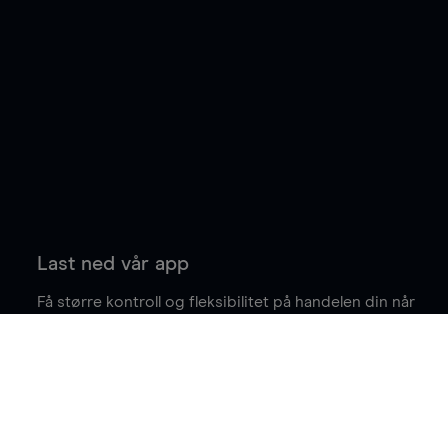
Last ned vår app
Få større kontroll og fleksibilitet på handelen din når
du er på farten.