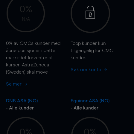
0%
N/A
0%
av CMCs kunder med
Topp kunder kun
åpne posisjoner i dette
tilgjengelig for CMC
markedet forventer at
kunder.
kursen AstraZeneca
Søk om konto
(Sweden) skal
move
Se mer
DNB ASA (NO)
Equinor ASA (NO)
- Alle kunder
- Alle kunder
0%
0%