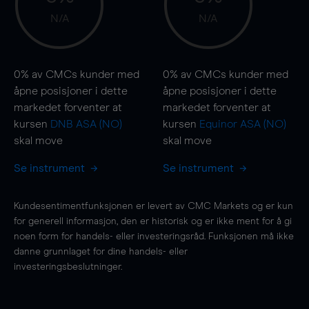
N/A
N/A
0%
av CMCs kunder med
0%
av CMCs kunder med
åpne posisjoner i dette
åpne posisjoner i dette
markedet forventer at
markedet forventer at
kursen
DNB ASA (NO)
kursen
Equinor ASA (NO)
skal
move
skal
move
Se instrument
Se instrument
Kundesentimentfunksjonen er levert av CMC Markets og er kun
for generell informasjon, den er historisk og er ikke ment for å gi
noen form for handels- eller investeringsråd. Funksjonen må ikke
danne grunnlaget for dine handels- eller
investeringsbeslutninger.