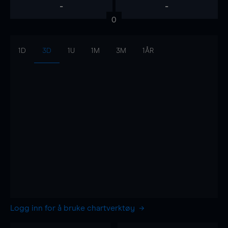
-
-
0
1D
3D
1U
1M
3M
1ÅR
Logg inn for å bruke chartverktøy