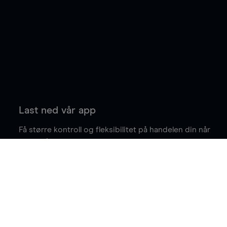
Last ned vår app
Få større kontroll og fleksibilitet på handelen din når
du er på farten.