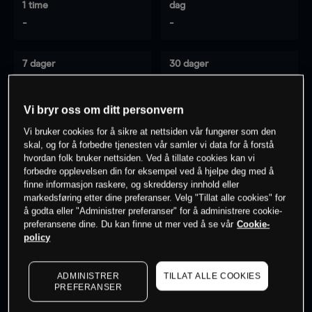
1 time
dag
-
-
7 dager
30 dager
-
-
Vi bryr oss om ditt personvern
Vi bruker cookies for å sikre at nettsiden vår fungerer som den
0
% av kunder er
på dette instrumentet
skal, og for å forbedre tjenesten vår samler vi data for å forstå
hvordan folk bruker nettsiden. Ved å tillate cookies kan vi
forbedre opplevelsen din for eksempel ved å hjelpe deg med å
finne informasjon raskere, og skreddersy innhold eller
Søk om konto
markedsføring etter dine preferanser. Velg "Tillat alle cookies" for
å godta eller "Administrer preferanser" for å administrere cookie-
preferansene dine. Du kan finne ut mer ved å se vår
Cookie-
policy
ADMINISTRER
TILLAT ALLE COOKIES
Kursene er veiledende.
Log in
to see latest market data
PREFERANSER