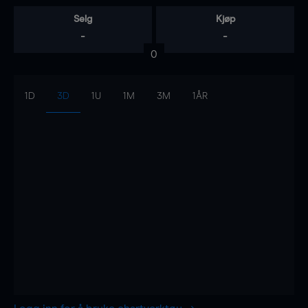
Selg
Kjøp
-
-
0
1D
3D
1U
1M
3M
1ÅR