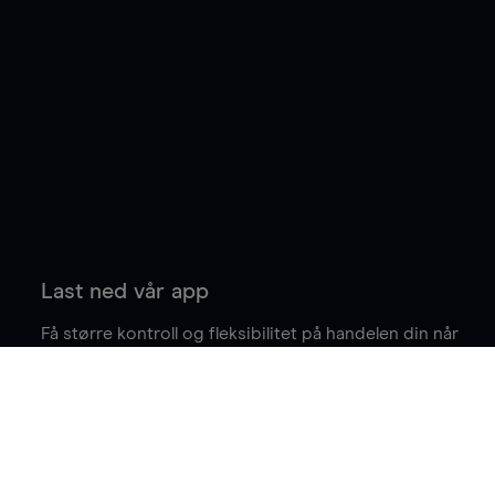
Last ned vår app
Få større kontroll og fleksibilitet på handelen din når
du er på farten.