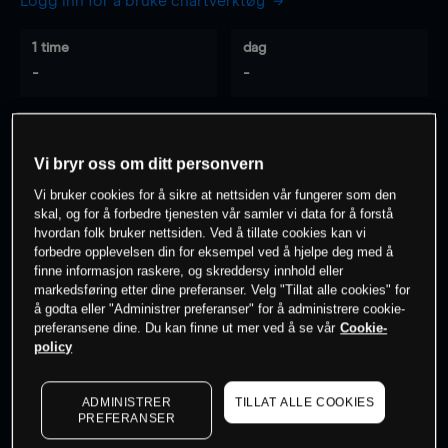
Logg inn for å bruke chartverktøy
1 time
dag
-
-
7 dager
30 dager
-
-
Vi bryr oss om ditt personvern
Vi bruker cookies for å sikre at nettsiden vår fungerer som den
skal, og for å forbedre tjenesten vår samler vi data for å forstå
hvordan folk bruker nettsiden. Ved å tillate cookies kan vi
0
% av kunder er
på dette instrumentet
forbedre opplevelsen din for eksempel ved å hjelpe deg med å
finne informasjon raskere, og skreddersy innhold eller
markedsføring etter dine preferanser. Velg "Tillat alle cookies" for
Søk om konto
å godta eller "Administrer preferanser" for å administrere cookie-
preferansene dine. Du kan finne ut mer ved å se vår
Cookie-
policy
ADMINISTRER
TILLAT ALLE COOKIES
PREFERANSER
Kursene er veiledende.
Log in
to see latest market data