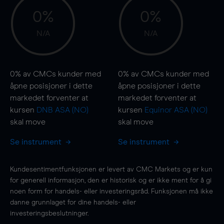
0%
0%
N/A
N/A
0%
av CMCs kunder med
0%
av CMCs kunder med
åpne posisjoner i dette
åpne posisjoner i dette
markedet forventer at
markedet forventer at
kursen
DNB ASA (NO)
kursen
Equinor ASA (NO)
skal
move
skal
move
Se instrument
Se instrument
Kundesentimentfunksjonen er levert av CMC Markets og er kun
for generell informasjon, den er historisk og er ikke ment for å gi
noen form for handels- eller investeringsråd. Funksjonen må ikke
danne grunnlaget for dine handels- eller
investeringsbeslutninger.