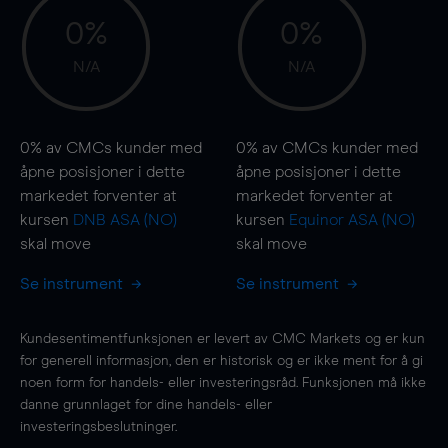
0%
0%
N/A
N/A
0%
av CMCs kunder med
0%
av CMCs kunder med
åpne posisjoner i dette
åpne posisjoner i dette
markedet forventer at
markedet forventer at
kursen
DNB ASA (NO)
kursen
Equinor ASA (NO)
skal
move
skal
move
Se instrument
Se instrument
Kundesentimentfunksjonen er levert av CMC Markets og er kun
for generell informasjon, den er historisk og er ikke ment for å gi
noen form for handels- eller investeringsråd. Funksjonen må ikke
danne grunnlaget for dine handels- eller
investeringsbeslutninger.