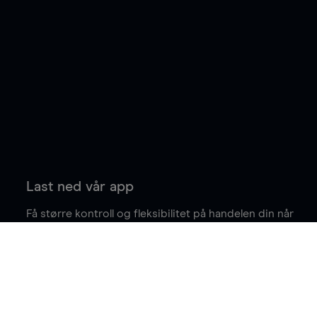
Last ned vår app
Få større kontroll og fleksibilitet på handelen din når
du er på farten.