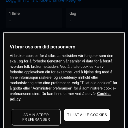
Logg inn for å bruke chartverktøy
1 time
dag
-
-
7 dager
30 dager
-
-
Vi bryr oss om ditt personvern
Vi bruker cookies for å sikre at nettsiden vår fungerer som den
skal, og for å forbedre tjenesten vår samler vi data for å forstå
hvordan folk bruker nettsiden. Ved å tillate cookies kan vi
0
% av kunder er
på dette instrumentet
forbedre opplevelsen din for eksempel ved å hjelpe deg med å
finne informasjon raskere, og skreddersy innhold eller
markedsføring etter dine preferanser. Velg "Tillat alle cookies" for
Søk om konto
å godta eller "Administrer preferanser" for å administrere cookie-
preferansene dine. Du kan finne ut mer ved å se vår
Cookie-
policy
ADMINISTRER
TILLAT ALLE COOKIES
PREFERANSER
Kursene er veiledende.
Log in
to see latest market data