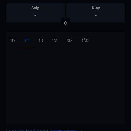
Selg
Kjøp
-
-
0
1D
3D
1U
1M
3M
1ÅR