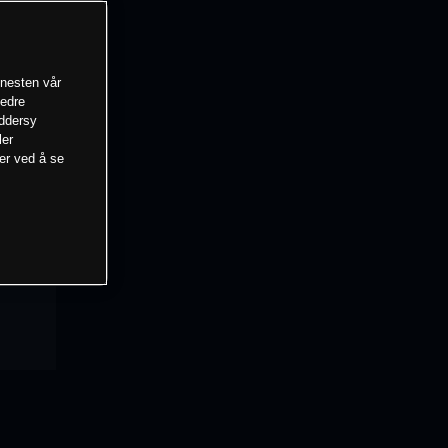
enesten vår
bedre
eddersy
ler
mer ved å se