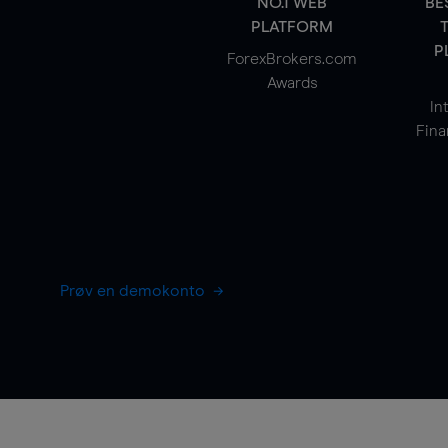
NO.1 WEB
BE
PLATFORM
P
ForexBrokers.com
Awards
In
Fina
Prøv en demokonto