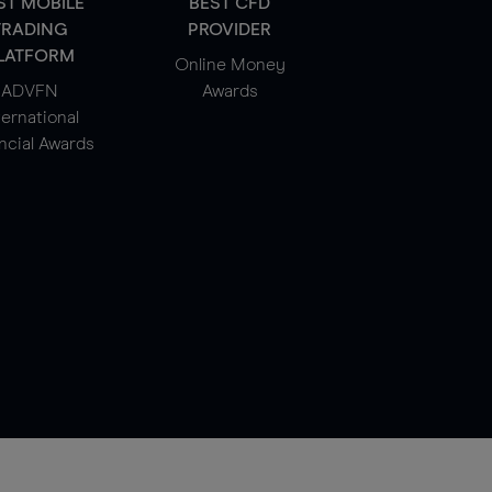
ST MOBILE
BEST CFD
TRADING
PROVIDER
LATFORM
Online Money
ADVFN
Awards
ternational
ncial Awards