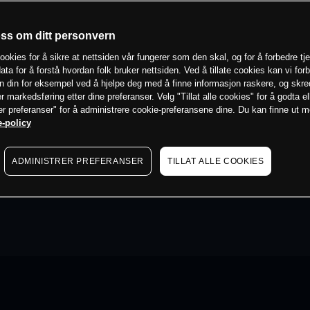
oss om ditt personvern
ookies for å sikre at nettsiden vår fungerer som den skal, og for å forbedre tj
ata for å forstå hvordan folk bruker nettsiden. Ved å tillate cookies kan vi for
n din for eksempel ved å hjelpe deg med å finne informasjon raskere, og skr
er markedsføring etter dine preferanser. Velg "Tillat alle cookies" for å godta el
er preferanser" for å administrere cookie-preferansene dine. Du kan finne ut 
-policy
ADMINISTRER PREFERANSER
TILLAT ALLE COOKIES