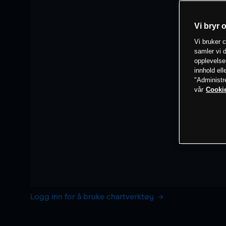
Vi bryr 
Vi bruker c
samler vi d
opplevelse
innhold ell
"Administr
vår
Cookie
Logg inn for å bruke chartverktøy