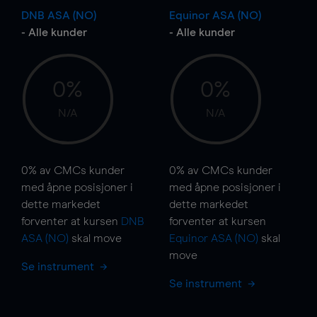
DNB ASA (NO)
Equinor ASA (NO)
- Alle kunder
- Alle kunder
0%
0%
N/A
N/A
0%
av CMCs kunder
0%
av CMCs kunder
med åpne posisjoner i
med åpne posisjoner i
dette markedet
dette markedet
forventer at kursen
DNB
forventer at kursen
ASA (NO)
skal
move
Equinor ASA (NO)
skal
move
Se instrument
Se instrument