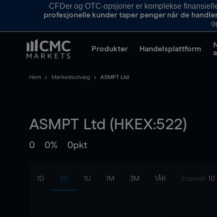
CFDer og OTC-opsjoner er komplekse finansielle i
profesjonelle kunder taper penger når de handle
o
Produkter
Handelsplattform
a
Hem
Markedsutvalg
ASMPT Ltd
ASMPT Ltd (HKEX:522)
0
0%
0pkt
1D
3D
1U
1M
3M
1ÅR
Intervall:
10