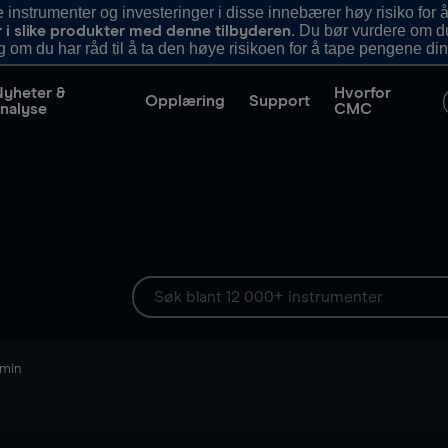
nstrumenter og investeringer i disse innebærer høy risiko for å
. Du bør vurdere om d
r i slike produkter med denne tilbyderen
g om du har råd til å ta den høye risikoen for å tape pengene din
Nyheter &
Hvorfor
Opplæring
Support
nalyse
CMC
 min