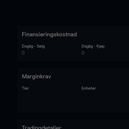
Finansieringskostnad
Daglig - Selg
Daglig - Kjøp
0
0
Marginkrav
Tier
Enheter
Tradingdetaljer