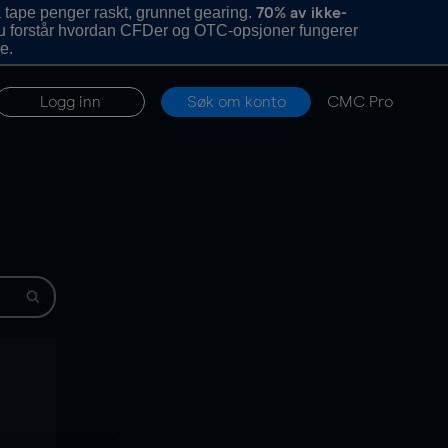
 tape penger raskt, grunnet gearing.
70% av ikke-
u forstår hvordan CFDer og OTC-opsjoner fungerer
e.
Logg inn
Søk om konto
CMC Pro