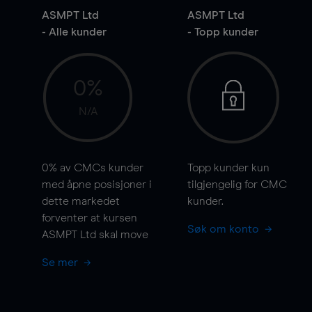
ASMPT Ltd
ASMPT Ltd
- Alle kunder
- Topp kunder
0%
N/A
0%
av CMCs kunder
Topp kunder kun
med åpne posisjoner i
tilgjengelig for CMC
dette markedet
kunder.
forventer at kursen
Søk om konto
ASMPT Ltd skal
move
Se mer