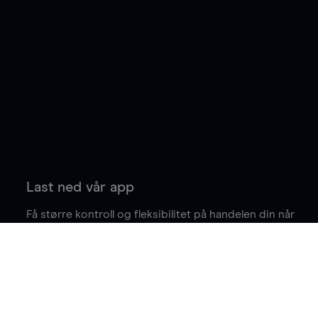
Last ned vår app
Få større kontroll og fleksibilitet på handelen din når
du er på farten.