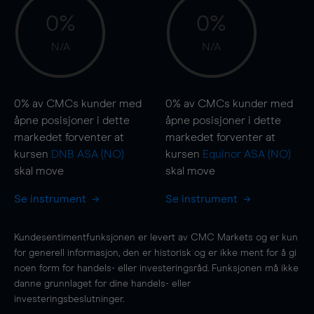
0%
0%
N/A
N/A
0%
av CMCs kunder med
0%
av CMCs kunder med
åpne posisjoner i dette
åpne posisjoner i dette
markedet forventer at
markedet forventer at
kursen
DNB ASA (NO)
kursen
Equinor ASA (NO)
skal
move
skal
move
Se instrument
Se instrument
Kundesentimentfunksjonen er levert av CMC Markets og er kun
for generell informasjon, den er historisk og er ikke ment for å gi
noen form for handels- eller investeringsråd. Funksjonen må ikke
danne grunnlaget for dine handels- eller
investeringsbeslutninger.