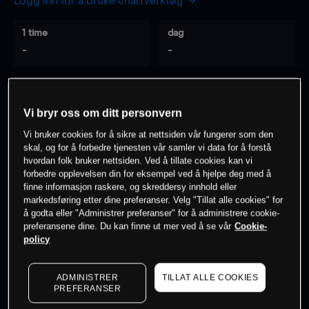
Logg inn for å bruke chartverktøy
1 time
dag
-
-
7 dager
30 dager
-
-
Vi bryr oss om ditt personvern
Vi bruker cookies for å sikre at nettsiden vår fungerer som den
skal, og for å forbedre tjenesten vår samler vi data for å forstå
hvordan folk bruker nettsiden. Ved å tillate cookies kan vi
0
% av kunder er
på dette instrumentet
forbedre opplevelsen din for eksempel ved å hjelpe deg med å
finne informasjon raskere, og skreddersy innhold eller
markedsføring etter dine preferanser. Velg "Tillat alle cookies" for
Søk om konto
å godta eller "Administrer preferanser" for å administrere cookie-
preferansene dine. Du kan finne ut mer ved å se vår
Cookie-
policy
ADMINISTRER
TILLAT ALLE COOKIES
PREFERANSER
Kursene er veiledende.
Log in
to see latest market data