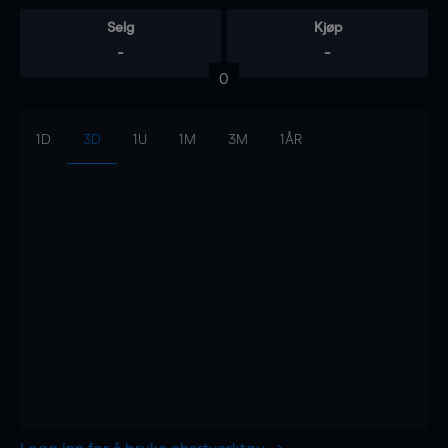
Selg
Kjøp
-
-
0
1D
3D
1U
1M
3M
1ÅR