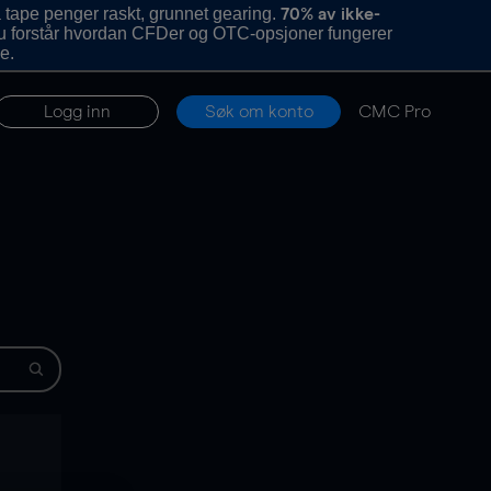
 tape penger raskt, grunnet gearing.
70% av ikke-
u forstår hvordan CFDer og OTC-opsjoner fungerer
e.
Logg inn
Søk om konto
CMC Pro