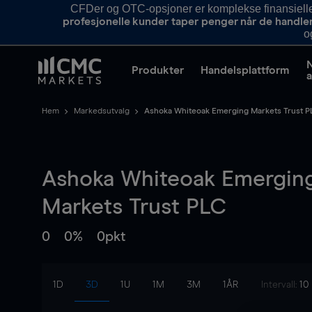
CFDer og OTC-opsjoner er komplekse finansielle i
profesjonelle kunder taper penger når de handle
o
Produkter
Handelsplattform
a
Hem
Markedsutvalg
Ashoka Whiteoak Emerging Markets Trust P
Ashoka Whiteoak Emergin
Markets Trust PLC
0
0%
0pkt
1D
3D
1U
1M
3M
1ÅR
Intervall:
10