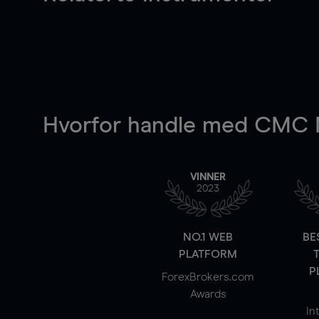
Hvorfor handle
med CMC M
VINNER
2023
NO.1 WEB
BE
PLATFORM
P
ForexBrokers.com
Awards
In