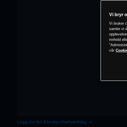
Vi bryr 
Vi bruker c
samler vi d
opplevelse
innhold ell
"Administr
vår
Cookie
Logg inn for å bruke chartverktøy