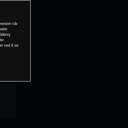
enesten vår
bedre
eddersy
ler
mer ved å se