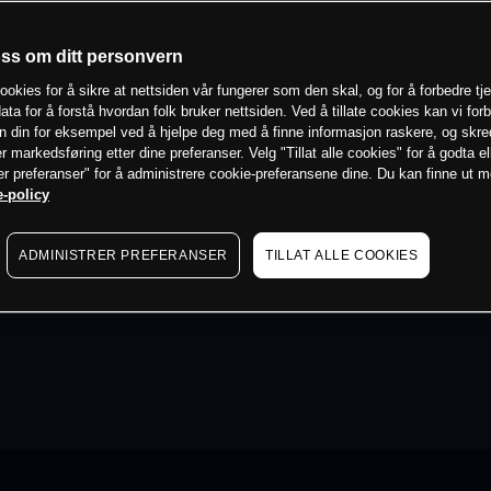
oss om ditt personvern
ookies for å sikre at nettsiden vår fungerer som den skal, og for å forbedre tj
ata for å forstå hvordan folk bruker nettsiden. Ved å tillate cookies kan vi for
n din for eksempel ved å hjelpe deg med å finne informasjon raskere, og skr
er markedsføring etter dine preferanser. Velg "Tillat alle cookies" for å godta el
er preferanser" for å administrere cookie-preferansene dine. Du kan finne ut 
-policy
ADMINISTRER PREFERANSER
TILLAT ALLE COOKIES