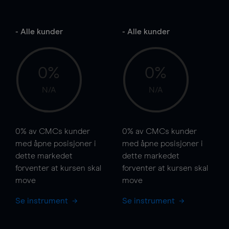
- Alle kunder
- Alle kunder
0%
0%
N/A
N/A
0%
av CMCs kunder
0%
av CMCs kunder
med åpne posisjoner i
med åpne posisjoner i
dette markedet
dette markedet
forventer at kursen
skal
forventer at kursen
skal
move
move
Se instrument
Se instrument