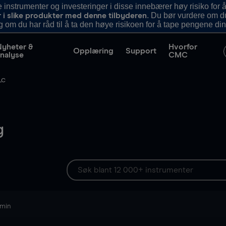
nstrumenter og investeringer i disse innebærer høy risiko for å
. Du bør vurdere om d
r i slike produkter med denne tilbyderen
g om du har råd til å ta den høye risikoen for å tape pengene din
Nyheter &
Hvorfor
Opplæring
Support
nalyse
CMC
LC
g
 min