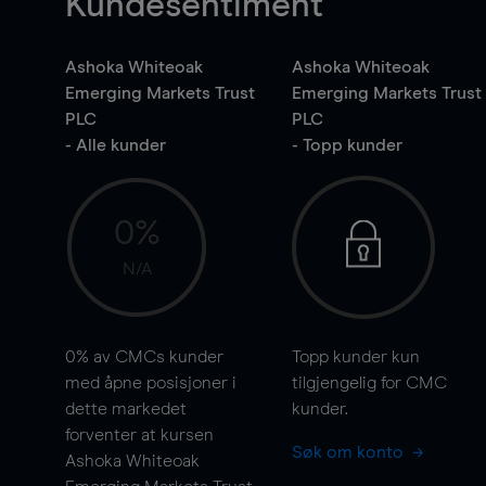
Kundesentiment
Ashoka Whiteoak
Ashoka Whiteoak
Emerging Markets Trust
Emerging Markets Trust
PLC
PLC
- Alle kunder
- Topp kunder
0%
N/A
0%
av CMCs kunder
Topp kunder kun
med åpne posisjoner i
tilgjengelig for CMC
dette markedet
kunder.
forventer at kursen
Søk om konto
Ashoka Whiteoak