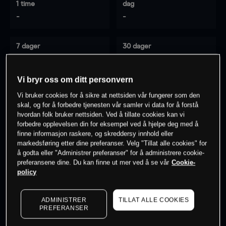
1 time
dag
-
-
7 dager
30 dager
-
-
Vi bryr oss om ditt personvern
Vi bruker cookies for å sikre at nettsiden vår fungerer som den
0
% av kunder er
på dette instrumentet
skal, og for å forbedre tjenesten vår samler vi data for å forstå
hvordan folk bruker nettsiden. Ved å tillate cookies kan vi
forbedre opplevelsen din for eksempel ved å hjelpe deg med å
finne informasjon raskere, og skreddersy innhold eller
Søk om konto
markedsføring etter dine preferanser. Velg "Tillat alle cookies" for
å godta eller "Administrer preferanser" for å administrere cookie-
preferansene dine. Du kan finne ut mer ved å se vår
Cookie-
policy
ADMINISTRER
TILLAT ALLE COOKIES
Kursene er veiledende.
Log in
to see latest market data
PREFERANSER