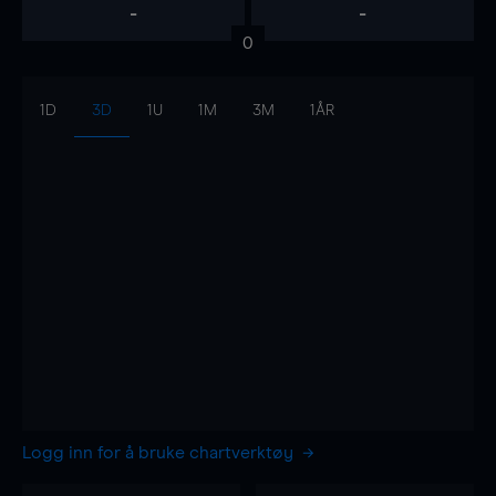
-
-
0
1D
3D
1U
1M
3M
1ÅR
Logg inn for å bruke chartverktøy