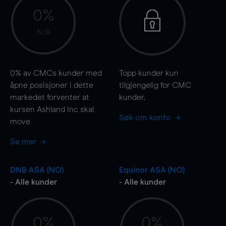
0%
N/A
0%
av CMCs kunder med
Topp kunder kun
åpne posisjoner i dette
tilgjengelig for CMC
markedet forventer at
kunder.
kursen Ashland Inc skal
Søk om konto
move
Se mer
DNB ASA (NO)
Equinor ASA (NO)
- Alle kunder
- Alle kunder
0%
0%