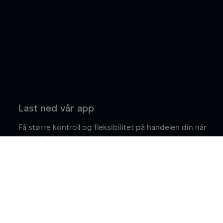
Last ned vår app
Få større kontroll og fleksibilitet på handelen din når
du er på farten.