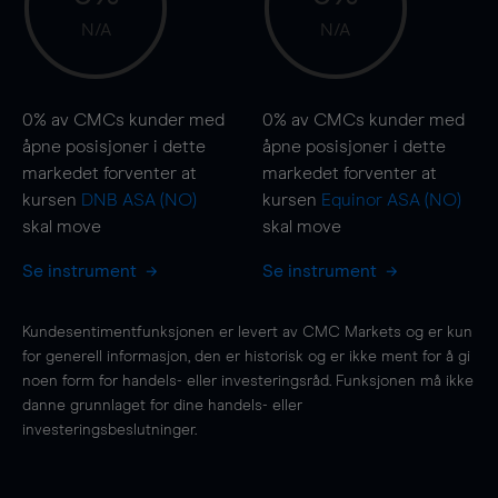
N/A
N/A
0%
av CMCs kunder med
0%
av CMCs kunder med
åpne posisjoner i dette
åpne posisjoner i dette
markedet forventer at
markedet forventer at
kursen
DNB ASA (NO)
kursen
Equinor ASA (NO)
skal
move
skal
move
Se instrument
Se instrument
Kundesentimentfunksjonen er levert av CMC Markets og er kun
for generell informasjon, den er historisk og er ikke ment for å gi
noen form for handels- eller investeringsråd. Funksjonen må ikke
danne grunnlaget for dine handels- eller
investeringsbeslutninger.