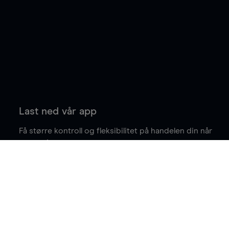
Last ned vår app
Få større kontroll og fleksibilitet på handelen din når
du er på farten.