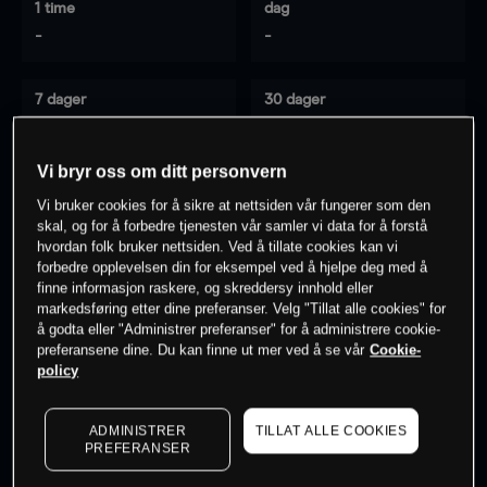
1 time
dag
-
-
7 dager
30 dager
-
-
Vi bryr oss om ditt personvern
Vi bruker cookies for å sikre at nettsiden vår fungerer som den
0
% av kunder er
på dette instrumentet
skal, og for å forbedre tjenesten vår samler vi data for å forstå
hvordan folk bruker nettsiden. Ved å tillate cookies kan vi
forbedre opplevelsen din for eksempel ved å hjelpe deg med å
finne informasjon raskere, og skreddersy innhold eller
Søk om konto
markedsføring etter dine preferanser. Velg "Tillat alle cookies" for
å godta eller "Administrer preferanser" for å administrere cookie-
preferansene dine. Du kan finne ut mer ved å se vår
Cookie-
policy
ADMINISTRER
TILLAT ALLE COOKIES
Kursene er veiledende.
Log in
to see latest market data
PREFERANSER