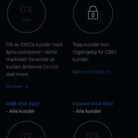
0%
N/A
0%
av CMCs kunder med
Topp kunder kun
åpne posisjoner i dette
tilgjengelig for CMC
markedet forventer at
kunder.
kursen Artience Co Ltd
Søk om konto
skal
move
Se mer
DNB ASA (NO)
Equinor ASA (NO)
- Alle kunder
- Alle kunder
0%
0%