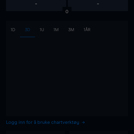
-
-
0
1D
3D
1U
1M
3M
1ÅR
Logg inn for å bruke chartverktøy