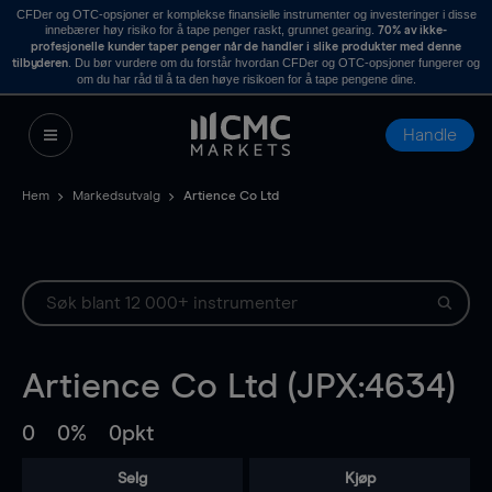
CFDer og OTC-opsjoner er komplekse finansielle instrumenter og investeringer i disse
innebærer høy risiko for å tape penger raskt, grunnet gearing.
70% av ikke-
profesjonelle kunder taper penger når de handler i slike produkter med denne
. Du bør vurdere om du forstår hvordan CFDer og OTC-opsjoner fungerer og
tilbyderen
om du har råd til å ta den høye risikoen for å tape pengene dine.
Handle
Hem
Markedsutvalg
Artience Co Ltd
Artience Co Ltd (JPX:4634)
0
0%
0pkt
Selg
Kjøp