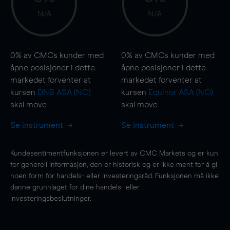
N/A
N/A
0%
av CMCs kunder med
0%
av CMCs kunder med
åpne posisjoner i dette
åpne posisjoner i dette
markedet forventer at
markedet forventer at
kursen
DNB ASA (NO)
kursen
Equinor ASA (NO)
skal
move
skal
move
Se instrument
Se instrument
Kundesentimentfunksjonen er levert av CMC Markets og er kun
for generell informasjon, den er historisk og er ikke ment for å gi
noen form for handels- eller investeringsråd. Funksjonen må ikke
danne grunnlaget for dine handels- eller
investeringsbeslutninger.