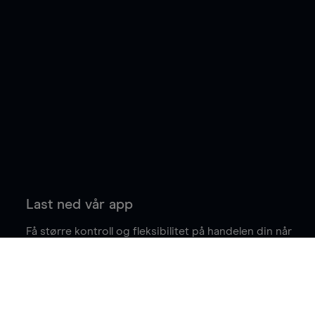
Last ned vår app
Få større kontroll og fleksibilitet på handelen din når
du er på farten.