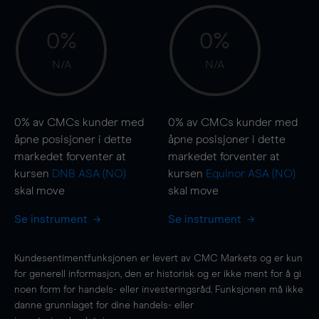
0%
0%
N/A
N/A
0%
av CMCs kunder med
0%
av CMCs kunder med
åpne posisjoner i dette
åpne posisjoner i dette
markedet forventer at
markedet forventer at
kursen
DNB ASA (NO)
kursen
Equinor ASA (NO)
skal
move
skal
move
Se instrument
Se instrument
Kundesentimentfunksjonen er levert av CMC Markets og er kun
for generell informasjon, den er historisk og er ikke ment for å gi
noen form for handels- eller investeringsråd. Funksjonen må ikke
danne grunnlaget for dine handels- eller