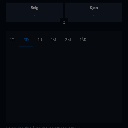
Selg
Kjøp
-
-
0
1D
3D
1U
1M
3M
1ÅR