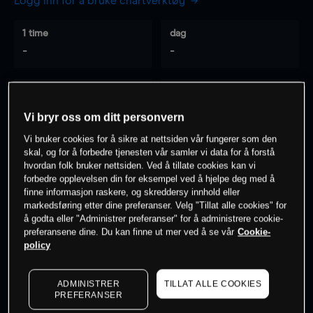
Logg inn for å bruke chartverktøy
1 time
dag
-
-
7 dager
30 dager
-
-
Vi bryr oss om ditt personvern
Vi bruker cookies for å sikre at nettsiden vår fungerer som den
skal, og for å forbedre tjenesten vår samler vi data for å forstå
hvordan folk bruker nettsiden. Ved å tillate cookies kan vi
0
% av kunder er
på dette instrumentet
forbedre opplevelsen din for eksempel ved å hjelpe deg med å
finne informasjon raskere, og skreddersy innhold eller
markedsføring etter dine preferanser. Velg "Tillat alle cookies" for
Søk om konto
å godta eller "Administrer preferanser" for å administrere cookie-
preferansene dine. Du kan finne ut mer ved å se vår
Cookie-
policy
ADMINISTRER
TILLAT ALLE COOKIES
PREFERANSER
Kursene er veiledende.
Log in
to see latest market data