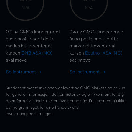
N/A
N/A
0%
av CMCs kunder med
0%
av CMCs kunder med
åpne posisjoner i dette
åpne posisjoner i dette
markedet forventer at
markedet forventer at
kursen
DNB ASA (NO)
kursen
Equinor ASA (NO)
skal
move
skal
move
Se instrument
Se instrument
Kundesentimentfunksjonen er levert av CMC Markets og er kun
for generell informasjon, den er historisk og er ikke ment for å gi
noen form for handels- eller investeringsråd. Funksjonen må ikke
danne grunnlaget for dine handels- eller
investeringsbeslutninger.