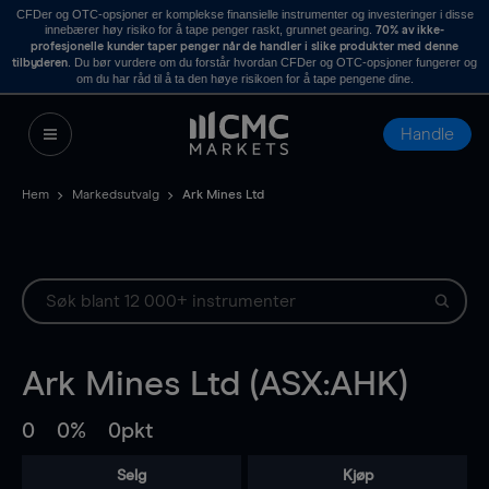
CFDer og OTC-opsjoner er komplekse finansielle instrumenter og investeringer i disse
innebærer høy risiko for å tape penger raskt, grunnet gearing.
70% av ikke-
profesjonelle kunder taper penger når de handler i slike produkter med denne
. Du bør vurdere om du forstår hvordan CFDer og OTC-opsjoner fungerer og
tilbyderen
om du har råd til å ta den høye risikoen for å tape pengene dine.
Handle
Hem
Markedsutvalg
Ark Mines Ltd
Ark Mines Ltd (ASX:AHK)
0
0%
0pkt
Selg
Kjøp