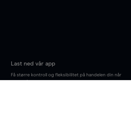
Last ned vår app
Få større kontroll og fleksibilitet på handelen din når
du er på farten.