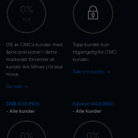
0%
N/A
0%
av CMCs kunder med
Topp kunder kun
åpne posisjoner i dette
tilgjengelig for CMC
markedet forventer at
kunder.
kursen Ark Mines Ltd skal
Søk om konto
move
Se mer
DNB ASA (NO)
Equinor ASA (NO)
- Alle kunder
- Alle kunder
0%
0%