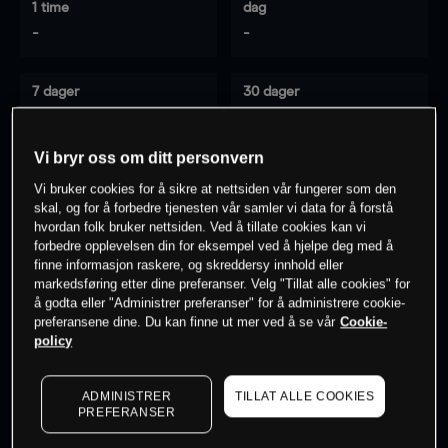
1 time
dag
-
-
7 dager
30 dager
-
-
Vi bryr oss om ditt personvern
Vi bruker cookies for å sikre at nettsiden vår fungerer som den
0
% av kunder er
på dette instrumentet
skal, og for å forbedre tjenesten vår samler vi data for å forstå
hvordan folk bruker nettsiden. Ved å tillate cookies kan vi
forbedre opplevelsen din for eksempel ved å hjelpe deg med å
finne informasjon raskere, og skreddersy innhold eller
Søk om konto
markedsføring etter dine preferanser. Velg "Tillat alle cookies" for
å godta eller "Administrer preferanser" for å administrere cookie-
preferansene dine. Du kan finne ut mer ved å se vår
Cookie-
policy
ADMINISTRER
TILLAT ALLE COOKIES
Kursene er veiledende.
Log in
to see latest market data
PREFERANSER