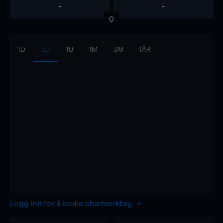
-
-
0
1D
3D
1U
1M
3M
1ÅR
Logg inn for å bruke chartverktøy