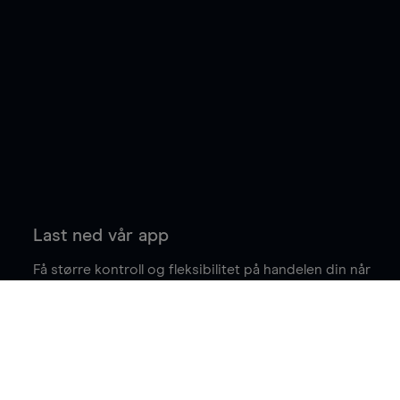
Last ned vår app
Få større kontroll og fleksibilitet på handelen din når
du er på farten.