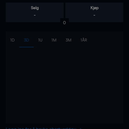
Selg
Kjøp
-
-
0
1D
3D
1U
1M
3M
1ÅR