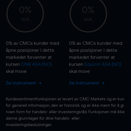
0%
0%
N/A
N/A
0%
av CMCs kunder med
0%
av CMCs kunder med
åpne posisjoner i dette
åpne posisjoner i dette
markedet forventer at
markedet forventer at
kursen
DNB ASA (NO)
kursen
Equinor ASA (NO)
skal
move
skal
move
Se instrument
Se instrument
Kundesentimentfunksjonen er levert av CMC Markets og er kun
for generell informasjon, den er historisk og er ikke ment for å gi
noen form for handels- eller investeringsråd. Funksjonen må ikke
danne grunnlaget for dine handels- eller
investeringsbeslutninger.