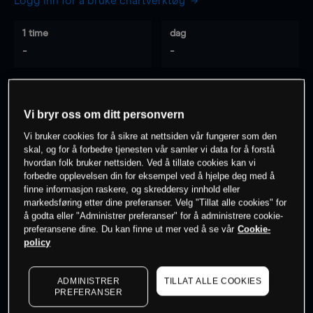
Logg inn for å bruke chartverktøy
1 time
dag
-
-
7 dager
30 dager
-
-
Vi bryr oss om ditt personvern
Vi bruker cookies for å sikre at nettsiden vår fungerer som den
skal, og for å forbedre tjenesten vår samler vi data for å forstå
hvordan folk bruker nettsiden. Ved å tillate cookies kan vi
0
% av kunder er
på dette instrumentet
forbedre opplevelsen din for eksempel ved å hjelpe deg med å
finne informasjon raskere, og skreddersy innhold eller
markedsføring etter dine preferanser. Velg "Tillat alle cookies" for
Søk om konto
å godta eller "Administrer preferanser" for å administrere cookie-
preferansene dine. Du kan finne ut mer ved å se vår
Cookie-
policy
ADMINISTRER
TILLAT ALLE COOKIES
PREFERANSER
Kursene er veiledende.
Log in
to see latest market data