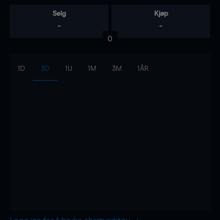
Selg
Kjøp
-
-
0
1D
3D
1U
1M
3M
1ÅR