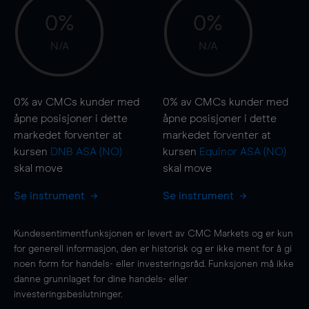
0%
0%
N/A
N/A
0%
av CMCs kunder med
0%
av CMCs kunder med
åpne posisjoner i dette
åpne posisjoner i dette
markedet forventer at
markedet forventer at
kursen
DNB ASA (NO)
kursen
Equinor ASA (NO)
skal
move
skal
move
Se instrument
Se instrument
Kundesentimentfunksjonen er levert av CMC Markets og er kun
for generell informasjon, den er historisk og er ikke ment for å gi
noen form for handels- eller investeringsråd. Funksjonen må ikke
danne grunnlaget for dine handels- eller
investeringsbeslutninger.