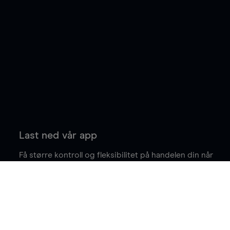
Last ned vår app
Få større kontroll og fleksibilitet på handelen din når
du er på farten.