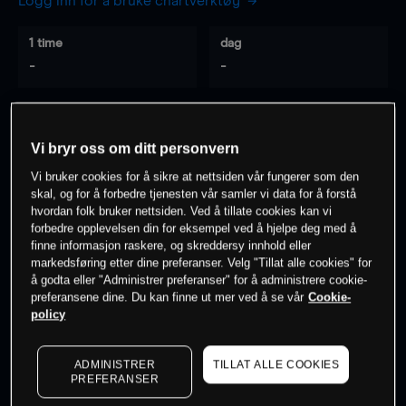
Logg inn for å bruke chartverktøy
1 time
dag
-
-
7 dager
30 dager
-
-
Vi bryr oss om ditt personvern
Vi bruker cookies for å sikre at nettsiden vår fungerer som den
skal, og for å forbedre tjenesten vår samler vi data for å forstå
hvordan folk bruker nettsiden. Ved å tillate cookies kan vi
0
% av kunder er
på dette instrumentet
forbedre opplevelsen din for eksempel ved å hjelpe deg med å
finne informasjon raskere, og skreddersy innhold eller
markedsføring etter dine preferanser. Velg "Tillat alle cookies" for
Søk om konto
å godta eller "Administrer preferanser" for å administrere cookie-
preferansene dine. Du kan finne ut mer ved å se vår
Cookie-
policy
ADMINISTRER
TILLAT ALLE COOKIES
PREFERANSER
Kursene er veiledende.
Log in
to see latest market data