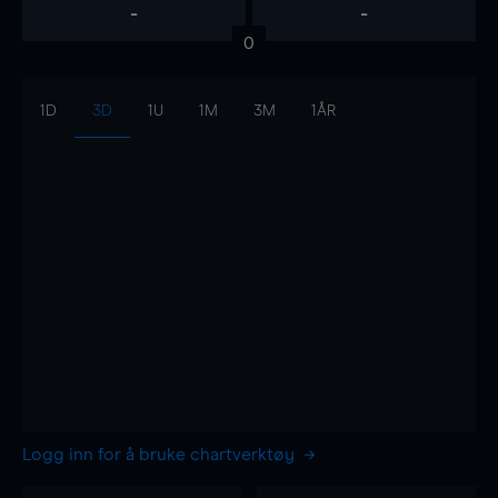
-
-
0
1D
3D
1U
1M
3M
1ÅR
Logg inn for å bruke chartverktøy