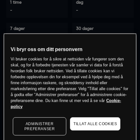
1 time
dag
-
-
7 dager
30 dager
-
-
Vi bryr oss om ditt personvern
Vi bruker cookies for å sikre at nettsiden vår fungerer som den
0
% av kunder er
på dette instrumentet
skal, og for å forbedre tjenesten vår samler vi data for å forstå
hvordan folk bruker nettsiden. Ved å tillate cookies kan vi
forbedre opplevelsen din for eksempel ved å hjelpe deg med å
finne informasjon raskere, og skreddersy innhold eller
Søk om konto
markedsføring etter dine preferanser. Velg "Tillat alle cookies" for
å godta eller "Administrer preferanser" for å administrere cookie-
preferansene dine. Du kan finne ut mer ved å se vår
Cookie-
policy
ADMINISTRER
TILLAT ALLE COOKIES
Kursene er veiledende.
Log in
to see latest market data
PREFERANSER