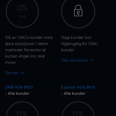
0%
N/A
0%
av CMCs kunder med
Topp kunder kun
åpne posisjoner i dette
tilgjengelig for CMC
markedet forventer at
kunder.
kursen Argan Inc skal
Søk om konto
move
Se mer
DNB ASA (NO)
Equinor ASA (NO)
- Alle kunder
- Alle kunder
0%
0%