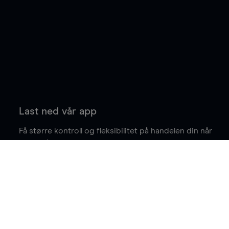
Last ned vår app
Få større kontroll og fleksibilitet på handelen din når
du er på farten.