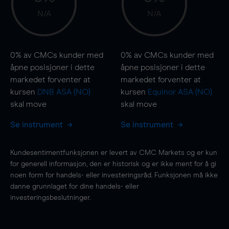
N/A
N/A
0%
av CMCs kunder med
0%
av CMCs kunder med
åpne posisjoner i dette
åpne posisjoner i dette
markedet forventer at
markedet forventer at
kursen
DNB ASA (NO)
kursen
Equinor ASA (NO)
skal
move
skal
move
Se instrument
Se instrument
Kundesentimentfunksjonen er levert av CMC Markets og er kun
for generell informasjon, den er historisk og er ikke ment for å gi
noen form for handels- eller investeringsråd. Funksjonen må ikke
danne grunnlaget for dine handels- eller
investeringsbeslutninger.