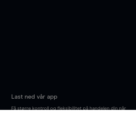
Last ned vår app
Få større kontroll og fleksibilitet på handelen din når
du er på farten.