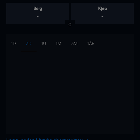
Selg
Kjøp
-
-
0
1D
3D
1U
1M
3M
1ÅR