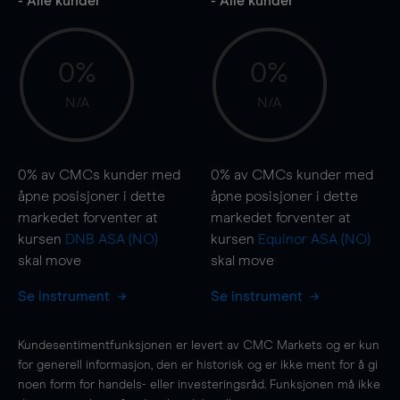
- Alle kunder
- Alle kunder
0%
0%
N/A
N/A
0%
av CMCs kunder med
0%
av CMCs kunder med
åpne posisjoner i dette
åpne posisjoner i dette
markedet forventer at
markedet forventer at
kursen
DNB ASA (NO)
kursen
Equinor ASA (NO)
skal
move
skal
move
Se instrument
Se instrument
Kundesentimentfunksjonen er levert av CMC Markets og er kun
for generell informasjon, den er historisk og er ikke ment for å gi
noen form for handels- eller investeringsråd. Funksjonen må ikke