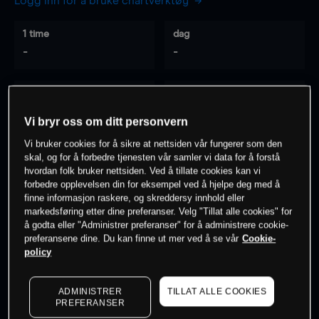
Logg inn for å bruke chartverktøy
1 time
dag
-
-
7 dager
30 dager
-
-
Vi bryr oss om ditt personvern
Vi bruker cookies for å sikre at nettsiden vår fungerer som den
skal, og for å forbedre tjenesten vår samler vi data for å forstå
hvordan folk bruker nettsiden. Ved å tillate cookies kan vi
0
% av kunder er
på dette instrumentet
forbedre opplevelsen din for eksempel ved å hjelpe deg med å
finne informasjon raskere, og skreddersy innhold eller
markedsføring etter dine preferanser. Velg "Tillat alle cookies" for
Søk om konto
å godta eller "Administrer preferanser" for å administrere cookie-
preferansene dine. Du kan finne ut mer ved å se vår
Cookie-
policy
ADMINISTRER
TILLAT ALLE COOKIES
PREFERANSER
Kursene er veiledende.
Log in
to see latest market data