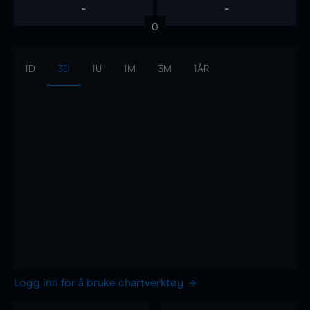
-
-
0
1D
3D
1U
1M
3M
1ÅR
Logg inn for å bruke chartverktøy