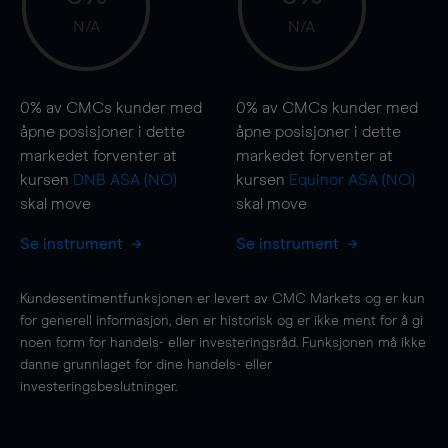
N/A
N/A
0%
av CMCs kunder med
0%
av CMCs kunder med
åpne posisjoner i dette
åpne posisjoner i dette
markedet forventer at
markedet forventer at
kursen
DNB ASA (NO)
kursen
Equinor ASA (NO)
skal
move
skal
move
Se instrument
Se instrument
Kundesentimentfunksjonen er levert av CMC Markets og er kun
for generell informasjon, den er historisk og er ikke ment for å gi
noen form for handels- eller investeringsråd. Funksjonen må ikke
danne grunnlaget for dine handels- eller
investeringsbeslutninger.