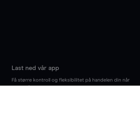
Last ned vår app
Få større kontroll og fleksibilitet på handelen din når
du er på farten.