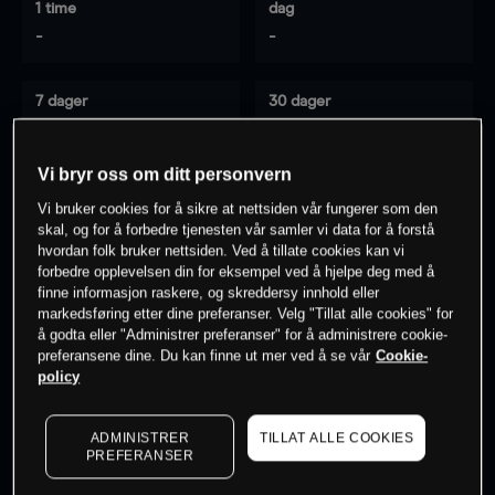
1 time
dag
-
-
7 dager
30 dager
-
-
Vi bryr oss om ditt personvern
Vi bruker cookies for å sikre at nettsiden vår fungerer som den
0
% av kunder er
på dette instrumentet
skal, og for å forbedre tjenesten vår samler vi data for å forstå
hvordan folk bruker nettsiden. Ved å tillate cookies kan vi
forbedre opplevelsen din for eksempel ved å hjelpe deg med å
finne informasjon raskere, og skreddersy innhold eller
Søk om konto
markedsføring etter dine preferanser. Velg "Tillat alle cookies" for
å godta eller "Administrer preferanser" for å administrere cookie-
preferansene dine. Du kan finne ut mer ved å se vår
Cookie-
policy
ADMINISTRER
TILLAT ALLE COOKIES
Kursene er veiledende.
Log in
to see latest market data
PREFERANSER