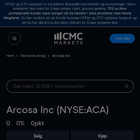
CFDer og OTC-opsjoner er komplekse finansielle instrumenter og investeringer i disse
innebærer høy risiko for å tape penger raskt, grunnet gearing.
70% av ikke-
profesjonelle kunder taper penger når de handler i slike produkter med denne
. Du bør vurdere om du forstår hvordan CFDer og OTC-opsjoner fungerer og
tilbyderen
om du har råd til å ta den høye risikoen for å tape pengene dine.
Handle
Hem
Markedsutvalg
Arcosa Inc
Arcosa Inc (NYSE:ACA)
0
0%
0pkt
Selg
Kjøp