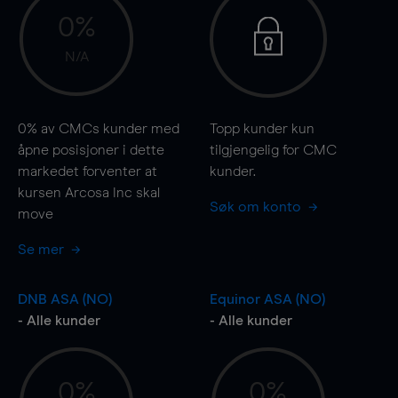
0%
N/A
0%
av CMCs kunder med
Topp kunder kun
åpne posisjoner i dette
tilgjengelig for CMC
markedet forventer at
kunder.
kursen Arcosa Inc skal
Søk om konto
move
Se mer
DNB ASA (NO)
Equinor ASA (NO)
- Alle kunder
- Alle kunder
0%
0%