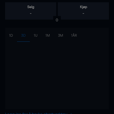
Selg
Kjøp
-
-
0
1D
3D
1U
1M
3M
1ÅR