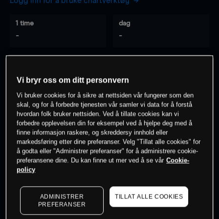
Logg inn for å bruke chartverktøy
1 time
dag
-
-
7 dager
30 dager
-
-
Vi bryr oss om ditt personvern
Vi bruker cookies for å sikre at nettsiden vår fungerer som den
skal, og for å forbedre tjenesten vår samler vi data for å forstå
hvordan folk bruker nettsiden. Ved å tillate cookies kan vi
0
% av kunder er
på dette instrumentet
forbedre opplevelsen din for eksempel ved å hjelpe deg med å
finne informasjon raskere, og skreddersy innhold eller
markedsføring etter dine preferanser. Velg "Tillat alle cookies" for
Søk om konto
å godta eller "Administrer preferanser" for å administrere cookie-
preferansene dine. Du kan finne ut mer ved å se vår
Cookie-
policy
ADMINISTRER
TILLAT ALLE COOKIES
PREFERANSER
Kursene er veiledende.
Log in
to see latest market data