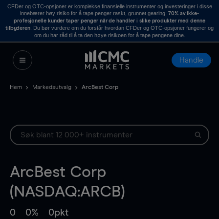
CFDer og OTC-opsjoner er komplekse finansielle instrumenter og investeringer i disse
innebærer høy risiko for å tape penger raskt, grunnet gearing.
70% av ikke-
profesjonelle kunder taper penger når de handler i slike produkter med denne
. Du bør vurdere om du forstår hvordan CFDer og OTC-opsjoner fungerer og
tilbyderen
om du har råd til å ta den høye risikoen for å tape pengene dine.
Handle
Hem
Markedsutvalg
ArcBest Corp
ArcBest Corp
(NASDAQ:ARCB)
0
0%
0pkt