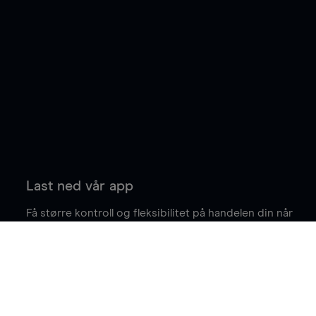
Last ned vår app
Få større kontroll og fleksibilitet på handelen din når
du er på farten.