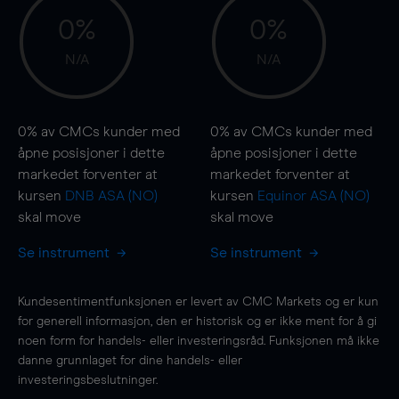
0%
0%
N/A
N/A
0%
av CMCs kunder med
0%
av CMCs kunder med
åpne posisjoner i dette
åpne posisjoner i dette
markedet forventer at
markedet forventer at
kursen
DNB ASA (NO)
kursen
Equinor ASA (NO)
skal
move
skal
move
Se instrument
Se instrument
Kundesentimentfunksjonen er levert av CMC Markets og er kun
for generell informasjon, den er historisk og er ikke ment for å gi
noen form for handels- eller investeringsråd. Funksjonen må ikke
danne grunnlaget for dine handels- eller
investeringsbeslutninger.