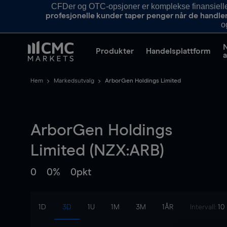
CFDer og OTC-opsjoner er komplekse finansielle i
profesjonelle kunder taper penger når de handle
o
Produkter
Handelsplattform
a
Hem
Markedsutvalg
ArborGen Holdings Limited
ArborGen Holdings
Limited (NZX:ARB)
0
0%
0pkt
1D
3D
1U
1M
3M
1ÅR
Intervall:
10