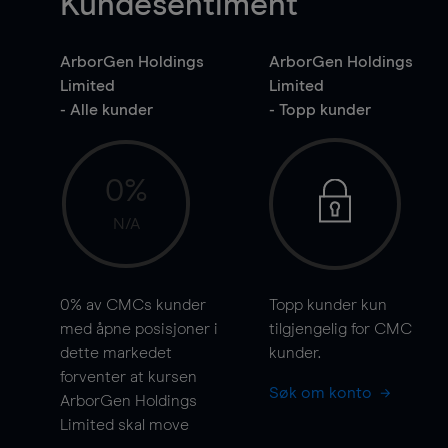
Kundesentiment
ArborGen Holdings
ArborGen Holdings
Limited
Limited
- Alle kunder
- Topp kunder
0%
N/A
0%
av CMCs kunder
Topp kunder kun
med åpne posisjoner i
tilgjengelig for CMC
dette markedet
kunder.
forventer at kursen
Søk om konto
ArborGen Holdings
Limited skal
move