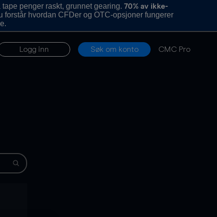
 tape penger raskt, grunnet gearing.
70% av ikke-
u forstår hvordan CFDer og OTC-opsjoner fungerer
e.
Logg inn
Søk om konto
CMC Pro