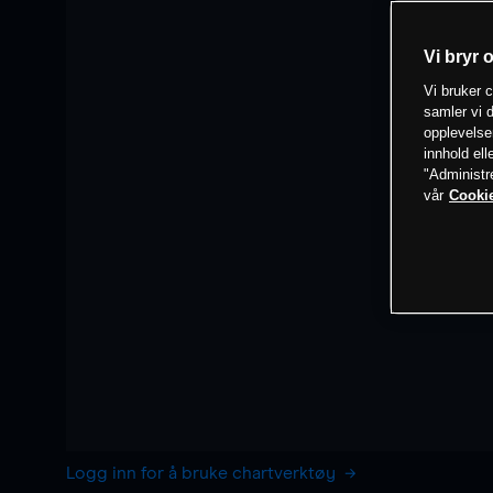
Vi bryr 
Vi bruker c
samler vi d
opplevelse
innhold ell
"Administr
vår
Cookie
Logg inn for å bruke chartverktøy