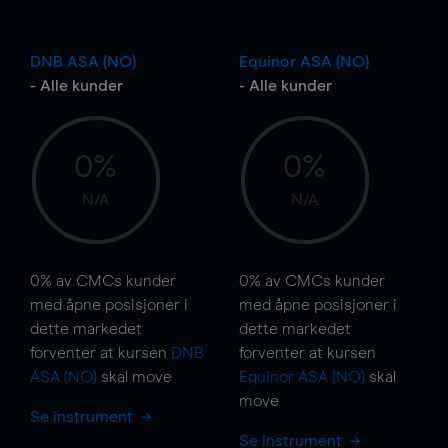
DNB ASA (NO)
Equinor ASA (NO)
- Alle kunder
- Alle kunder
0%
0%
N/A
N/A
0%
av CMCs kunder
0%
av CMCs kunder
med åpne posisjoner i
med åpne posisjoner i
dette markedet
dette markedet
forventer at kursen
DNB
forventer at kursen
ASA (NO)
skal
move
Equinor ASA (NO)
skal
move
Se instrument
Se instrument