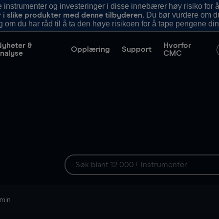
nstrumenter og investeringer i disse innebærer høy risiko for å
. Du bør vurdere om d
r i slike produkter med denne tilbyderen
g om du har råd til å ta den høye risikoen for å tape pengene din
Nyheter &
Hvorfor
Opplæring
Support
nalyse
CMC
 min