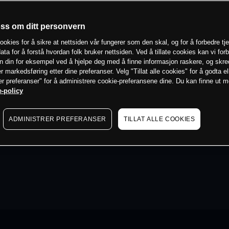
oss om ditt personvern
ookies for å sikre at nettsiden vår fungerer som den skal, og for å forbedre tj
ata for å forstå hvordan folk bruker nettsiden. Ved å tillate cookies kan vi for
n din for eksempel ved å hjelpe deg med å finne informasjon raskere, og skr
er markedsføring etter dine preferanser. Velg "Tillat alle cookies" for å godta el
er preferanser" for å administrere cookie-preferansene dine. Du kan finne ut 
-policy
ADMINISTRER PREFERANSER
TILLAT ALLE COOKIES