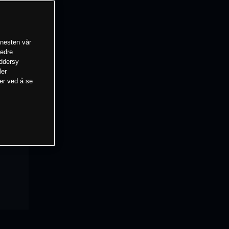
enesten vår
bedre
eddersy
ler
mer ved å se