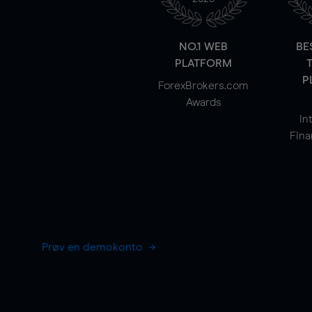
NO.1 WEB
BE
PLATFORM
P
ForexBrokers.com
Awards
In
Fina
Prøv en demokonto