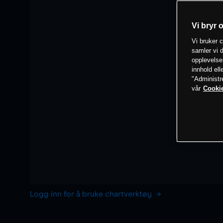
Vi bryr 
Vi bruker c
samler vi d
opplevelse
innhold ell
"Administr
vår
Cookie
Logg inn for å bruke chartverktøy