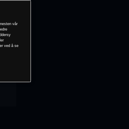
enesten vår
bedre
eddersy
ler
mer ved å se