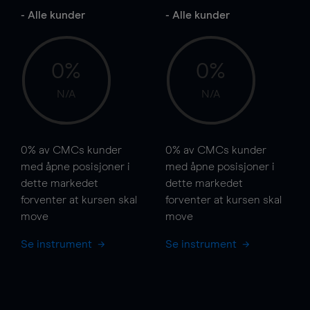
- Alle kunder
- Alle kunder
0%
0%
N/A
N/A
0%
av CMCs kunder
0%
av CMCs kunder
med åpne posisjoner i
med åpne posisjoner i
dette markedet
dette markedet
forventer at kursen
skal
forventer at kursen
skal
move
move
Se instrument
Se instrument