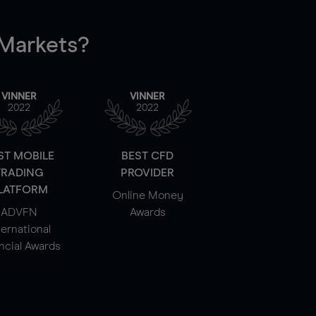
arkets?
VINNER
VINNER
2022
2022
ST MOBILE
BEST CFD
TRADING
PROVIDER
LATFORM
Online Money
ADVFN
Awards
ternational
ncial Awards