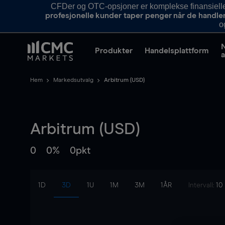
CFDer og OTC-opsjoner er komplekse finansielle i
profesjonelle kunder taper penger når de handle
o
Produkter
Handelsplattform
a
Hem
Markedsutvalg
Arbitrum (USD)
Arbitrum (USD)
0
0%
0pkt
1D
3D
1U
1M
3M
1ÅR
Intervall:
10