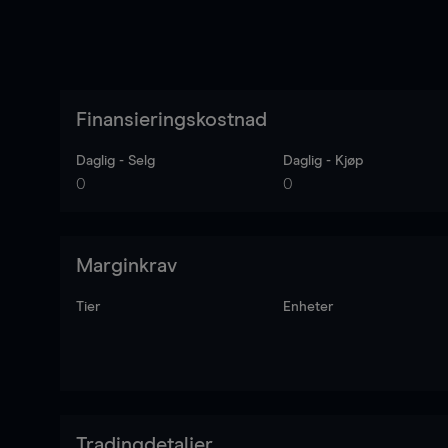
Finansieringskostnad
Daglig - Selg
Daglig - Kjøp
0
0
Marginkrav
Tier
Enheter
Tradingdetaljer