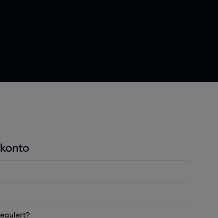
konto
 bredt spekter av finansielle markeder 24 timer i
 fredag kveld. Du kan handle via din telefon,
ndel er du bare trenger å sette inn en
egulert?