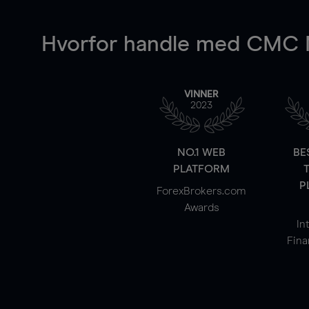
Hvorfor handle
med CMC M
VINNER
2023
NO.1 WEB
BE
PLATFORM
P
ForexBrokers.com
Awards
In
Fina