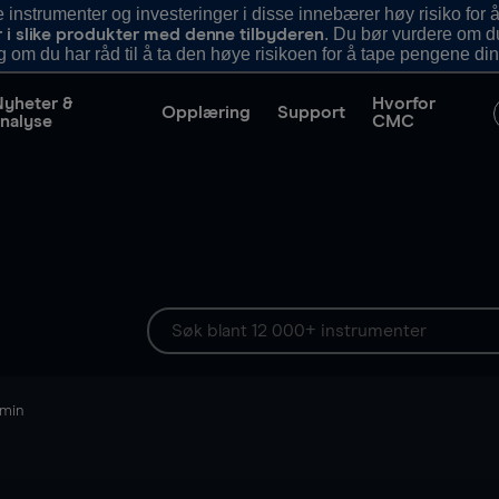
nstrumenter og investeringer i disse innebærer høy risiko for å
. Du bør vurdere om d
r i slike produkter med denne tilbyderen
g om du har råd til å ta den høye risikoen for å tape pengene din
Nyheter &
Hvorfor
Opplæring
Support
nalyse
CMC
 min