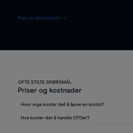
Prøv en demokonto
OFTE STILTE SPØRSMÅL
Priser og kostnader
Hvor mye koster det å åpne en konto?
Det koster ingenting å åpne en konto, men du må gjø
Hva koster det å handle CFDer?
kunne ta en posisjon i markedet. Fra kontoen din kan 
Det er en rekke kostnader å tenke på når man handle
du har tilgang til alle verktøyene i plattformen inklude