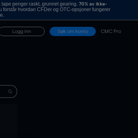
 tape penger raskt, grunnet gearing.
70% av ikke-
u forstår hvordan CFDer og OTC-opsjoner fungerer
e.
Logg inn
Søk om konto
CMC Pro