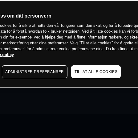
oss om ditt personvern
ookies for å sikre at nettsiden vår fungerer som den skal, og for å forbedre tj
ata for å forstå hvordan folk bruker nettsiden. Ved å tillate cookies kan vi for
n din for eksempel ved å hjelpe deg med å finne informasjon raskere, og skr
er markedsføring etter dine preferanser. Velg "Tillat alle cookies" for å godta el
er preferanser" for å administrere cookie-preferansene dine. Du kan finne ut 
-policy
ADMINISTRER PREFERANSER
TILLAT ALLE COOKIES