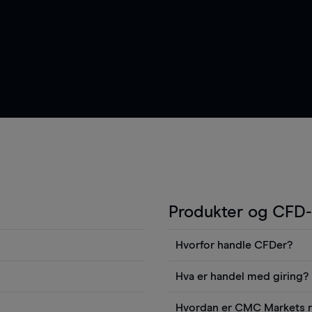
Produkter og CFD-
Hvorfor handle CFDer?
re et innskudd for å
CFDer gir deg tilgang til et
Hva er handel med giring?
du se realtidskurser,
døgnet, fra søndag kveld til
r med CFDer, inkludert
En av fordelene med CFD-ha
rt grafer, nyheter fra
nettbrett, PC eller Mac.
Hvordan er CMC Markets r