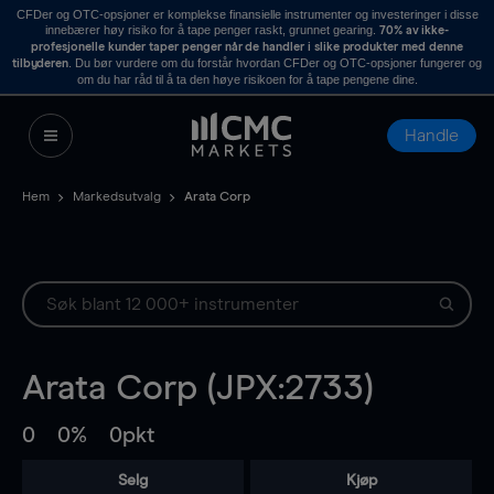
CFDer og OTC-opsjoner er komplekse finansielle instrumenter og investeringer i disse
innebærer høy risiko for å tape penger raskt, grunnet gearing.
70% av ikke-
profesjonelle kunder taper penger når de handler i slike produkter med denne
. Du bør vurdere om du forstår hvordan CFDer og OTC-opsjoner fungerer og
tilbyderen
om du har råd til å ta den høye risikoen for å tape pengene dine.
Handle
Hem
Markedsutvalg
Arata Corp
Arata Corp (JPX:2733)
0
0%
0pkt
Selg
Kjøp