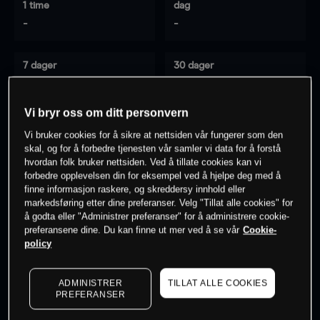
1 time
dag
-
-
7 dager
30 dager
-
-
Vi bryr oss om ditt personvern
Vi bruker cookies for å sikre at nettsiden vår fungerer som den
0
% av kunder er
på dette instrumentet
skal, og for å forbedre tjenesten vår samler vi data for å forstå
hvordan folk bruker nettsiden. Ved å tillate cookies kan vi
forbedre opplevelsen din for eksempel ved å hjelpe deg med å
finne informasjon raskere, og skreddersy innhold eller
Søk om konto
markedsføring etter dine preferanser. Velg "Tillat alle cookies" for
å godta eller "Administrer preferanser" for å administrere cookie-
preferansene dine. Du kan finne ut mer ved å se vår
Cookie-
policy
ADMINISTRER
TILLAT ALLE COOKIES
Kursene er veiledende.
Log in
to see latest market data
PREFERANSER