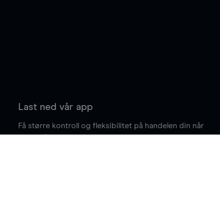
Last ned vår app
Få større kontroll og fleksibilitet på handelen din når
du er på farten.