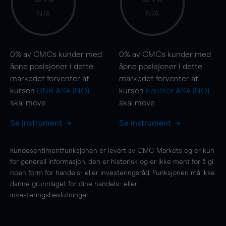
N/A
N/A
0%
av CMCs kunder med
0%
av CMCs kunder med
åpne posisjoner i dette
åpne posisjoner i dette
markedet forventer at
markedet forventer at
kursen
DNB ASA (NO)
kursen
Equinor ASA (NO)
skal
move
skal
move
Se instrument
Se instrument
Kundesentimentfunksjonen er levert av CMC Markets og er kun
for generell informasjon, den er historisk og er ikke ment for å gi
noen form for handels- eller investeringsråd. Funksjonen må ikke
danne grunnlaget for dine handels- eller
investeringsbeslutninger.