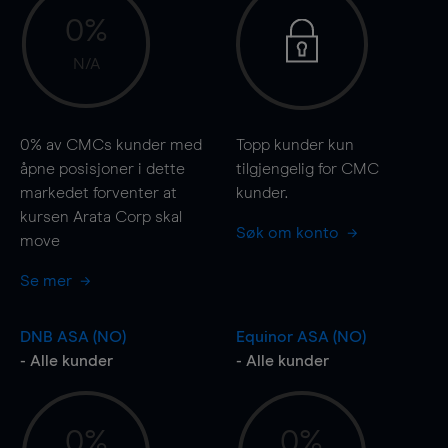
0%
N/A
0%
av CMCs kunder med
Topp kunder kun
åpne posisjoner i dette
tilgjengelig for CMC
markedet forventer at
kunder.
kursen Arata Corp skal
Søk om konto
move
Se mer
DNB ASA (NO)
Equinor ASA (NO)
- Alle kunder
- Alle kunder
0%
0%