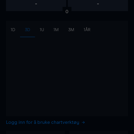
-
-
0
1D
3D
1U
1M
3M
1ÅR
Logg inn for å bruke chartverktøy