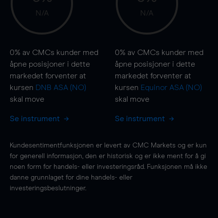
N/A
N/A
0%
av CMCs kunder med
0%
av CMCs kunder med
åpne posisjoner i dette
åpne posisjoner i dette
markedet forventer at
markedet forventer at
kursen
DNB ASA (NO)
kursen
Equinor ASA (NO)
skal
move
skal
move
Se instrument
Se instrument
Kundesentimentfunksjonen er levert av CMC Markets og er kun
for generell informasjon, den er historisk og er ikke ment for å gi
noen form for handels- eller investeringsråd. Funksjonen må ikke
danne grunnlaget for dine handels- eller
investeringsbeslutninger.