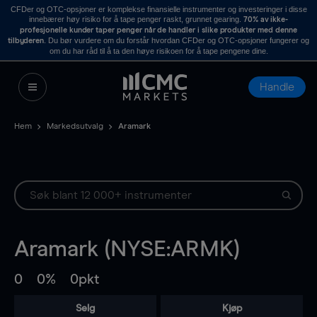
CFDer og OTC-opsjoner er komplekse finansielle instrumenter og investeringer i disse
innebærer høy risiko for å tape penger raskt, grunnet gearing.
70% av ikke-
profesjonelle kunder taper penger når de handler i slike produkter med denne
. Du bør vurdere om du forstår hvordan CFDer og OTC-opsjoner fungerer og
tilbyderen
om du har råd til å ta den høye risikoen for å tape pengene dine.
Handle
Hem
Markedsutvalg
Aramark
Aramark (NYSE:ARMK)
0
0%
0pkt
Selg
Kjøp