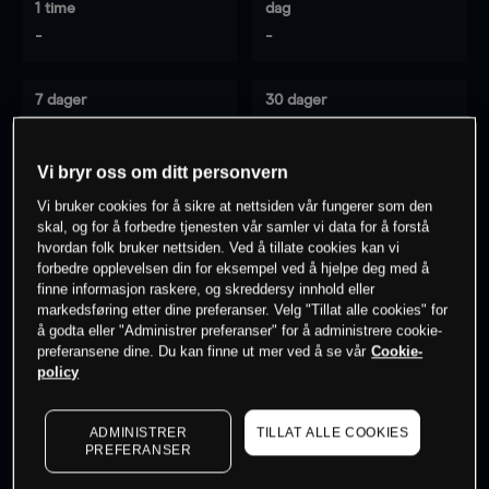
1 time
dag
-
-
7 dager
30 dager
-
-
Vi bryr oss om ditt personvern
Vi bruker cookies for å sikre at nettsiden vår fungerer som den
0
% av kunder er
på dette instrumentet
skal, og for å forbedre tjenesten vår samler vi data for å forstå
hvordan folk bruker nettsiden. Ved å tillate cookies kan vi
forbedre opplevelsen din for eksempel ved å hjelpe deg med å
finne informasjon raskere, og skreddersy innhold eller
Søk om konto
markedsføring etter dine preferanser. Velg "Tillat alle cookies" for
å godta eller "Administrer preferanser" for å administrere cookie-
preferansene dine. Du kan finne ut mer ved å se vår
Cookie-
policy
ADMINISTRER
TILLAT ALLE COOKIES
Kursene er veiledende.
Log in
to see latest market data
PREFERANSER