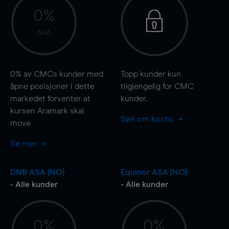
0%
N/A
0%
av CMCs kunder med
Topp kunder kun
åpne posisjoner i dette
tilgjengelig for CMC
markedet forventer at
kunder.
kursen Aramark skal
Søk om konto
move
Se mer
DNB ASA (NO)
Equinor ASA (NO)
- Alle kunder
- Alle kunder
0%
0%