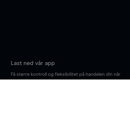
Last ned vår app
Få større kontroll og fleksibilitet på handelen din når
du er på farten.