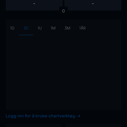
-
-
0
1D
3D
1U
1M
3M
1ÅR
Logg inn for å bruke chartverktøy