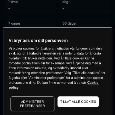
1 time
dag
-
-
7 dager
30 dager
-
-
Vi bryr oss om ditt personvern
Vi bruker cookies for å sikre at nettsiden vår fungerer som den
0
% av kunder er
på dette instrumentet
skal, og for å forbedre tjenesten vår samler vi data for å forstå
hvordan folk bruker nettsiden. Ved å tillate cookies kan vi
forbedre opplevelsen din for eksempel ved å hjelpe deg med å
finne informasjon raskere, og skreddersy innhold eller
Søk om konto
markedsføring etter dine preferanser. Velg "Tillat alle cookies" for
å godta eller "Administrer preferanser" for å administrere cookie-
preferansene dine. Du kan finne ut mer ved å se vår
Cookie-
policy
ADMINISTRER
TILLAT ALLE COOKIES
Kursene er veiledende.
Log in
to see latest market data
PREFERANSER