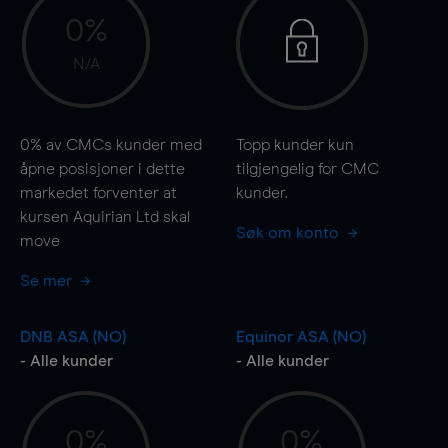
0%
N/A
0%
av CMCs kunder med
Topp kunder kun
åpne posisjoner i dette
tilgjengelig for CMC
markedet forventer at
kunder.
kursen Aquirian Ltd skal
Søk om konto
move
Se mer
DNB ASA (NO)
Equinor ASA (NO)
- Alle kunder
- Alle kunder
0%
0%