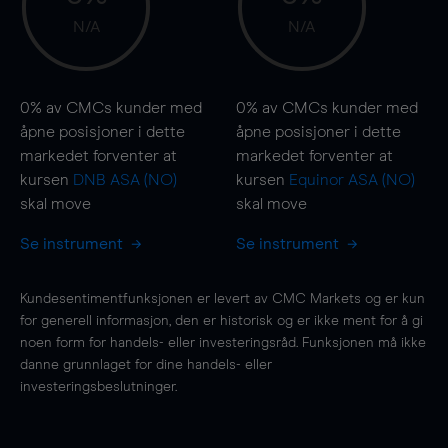
N/A
N/A
0%
av CMCs kunder med
0%
av CMCs kunder med
åpne posisjoner i dette
åpne posisjoner i dette
markedet forventer at
markedet forventer at
kursen
DNB ASA (NO)
kursen
Equinor ASA (NO)
skal
move
skal
move
Se instrument
Se instrument
Kundesentimentfunksjonen er levert av CMC Markets og er kun
for generell informasjon, den er historisk og er ikke ment for å gi
noen form for handels- eller investeringsråd. Funksjonen må ikke
danne grunnlaget for dine handels- eller
investeringsbeslutninger.