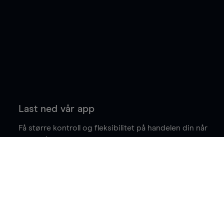
Last ned vår app
Få større kontroll og fleksibilitet på handelen din når
du er på farten.