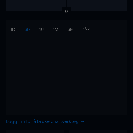
-
-
0
1D
3D
1U
1M
3M
1ÅR
Logg inn for å bruke chartverktøy