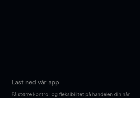
Last ned vår app
Få større kontroll og fleksibilitet på handelen din når
du er på farten.