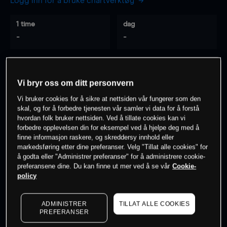
Logg inn for å bruke chartverktøy
1 time
dag
-
-
7 dager
30 dager
-
-
Vi bryr oss om ditt personvern
Vi bruker cookies for å sikre at nettsiden vår fungerer som den
skal, og for å forbedre tjenesten vår samler vi data for å forstå
hvordan folk bruker nettsiden. Ved å tillate cookies kan vi
0
% av kunder er
på dette instrumentet
forbedre opplevelsen din for eksempel ved å hjelpe deg med å
finne informasjon raskere, og skreddersy innhold eller
markedsføring etter dine preferanser. Velg "Tillat alle cookies" for
Søk om konto
å godta eller "Administrer preferanser" for å administrere cookie-
preferansene dine. Du kan finne ut mer ved å se vår
Cookie-
policy
ADMINISTRER
TILLAT ALLE COOKIES
PREFERANSER
Kursene er veiledende.
Log in
to see latest market data