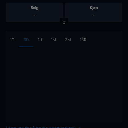
Selg
Kjøp
-
-
0
1D
3D
1U
1M
3M
1ÅR