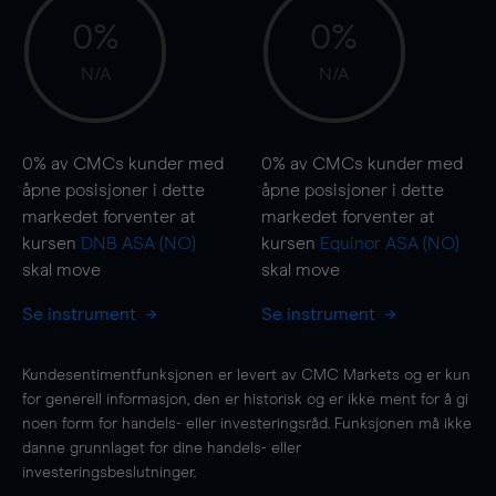
0%
0%
N/A
N/A
0%
av CMCs kunder med
0%
av CMCs kunder med
åpne posisjoner i dette
åpne posisjoner i dette
markedet forventer at
markedet forventer at
kursen
DNB ASA (NO)
kursen
Equinor ASA (NO)
skal
move
skal
move
Se instrument
Se instrument
Kundesentimentfunksjonen er levert av CMC Markets og er kun
for generell informasjon, den er historisk og er ikke ment for å gi
noen form for handels- eller investeringsråd. Funksjonen må ikke
danne grunnlaget for dine handels- eller
investeringsbeslutninger.