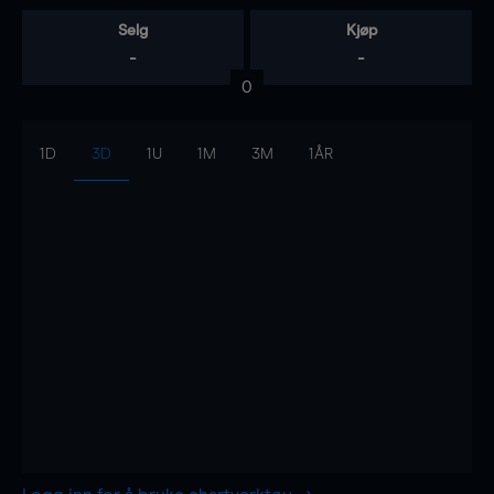
Selg
Kjøp
-
-
0
1D
3D
1U
1M
3M
1ÅR