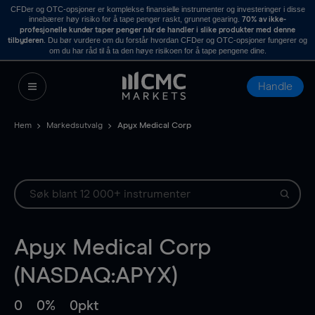
CFDer og OTC-opsjoner er komplekse finansielle instrumenter og investeringer i disse
innebærer høy risiko for å tape penger raskt, grunnet gearing.
70% av ikke-
profesjonelle kunder taper penger når de handler i slike produkter med denne
. Du bør vurdere om du forstår hvordan CFDer og OTC-opsjoner fungerer og
tilbyderen
om du har råd til å ta den høye risikoen for å tape pengene dine.
Handle
Hem
Markedsutvalg
Apyx Medical Corp
Apyx Medical Corp
(NASDAQ:APYX)
0
0%
0pkt