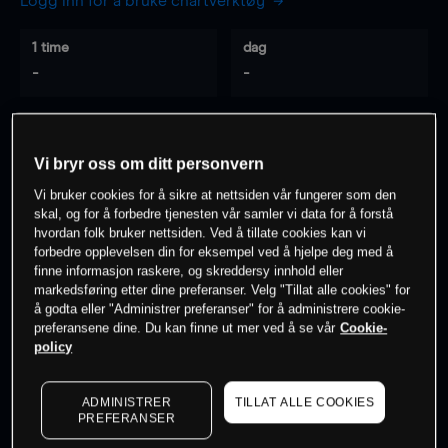
Logg inn for å bruke chartverktøy
1 time
dag
-
-
7 dager
30 dager
-
-
Vi bryr oss om ditt personvern
Vi bruker cookies for å sikre at nettsiden vår fungerer som den
skal, og for å forbedre tjenesten vår samler vi data for å forstå
hvordan folk bruker nettsiden. Ved å tillate cookies kan vi
0
% av kunder er
på dette instrumentet
forbedre opplevelsen din for eksempel ved å hjelpe deg med å
finne informasjon raskere, og skreddersy innhold eller
markedsføring etter dine preferanser. Velg "Tillat alle cookies" for
Søk om konto
å godta eller "Administrer preferanser" for å administrere cookie-
preferansene dine. Du kan finne ut mer ved å se vår
Cookie-
policy
ADMINISTRER
TILLAT ALLE COOKIES
PREFERANSER
Kursene er veiledende.
Log in
to see latest market data