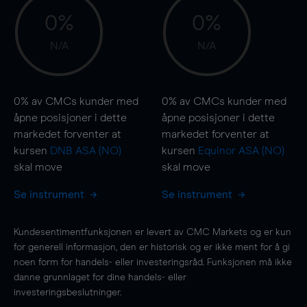
0%
0%
N/A
N/A
0%
av CMCs kunder med
0%
av CMCs kunder med
åpne posisjoner i dette
åpne posisjoner i dette
markedet forventer at
markedet forventer at
kursen
DNB ASA (NO)
kursen
Equinor ASA (NO)
skal
move
skal
move
Se instrument
Se instrument
Kundesentimentfunksjonen er levert av CMC Markets og er kun
for generell informasjon, den er historisk og er ikke ment for å gi
noen form for handels- eller investeringsråd. Funksjonen må ikke
danne grunnlaget for dine handels- eller
investeringsbeslutninger.