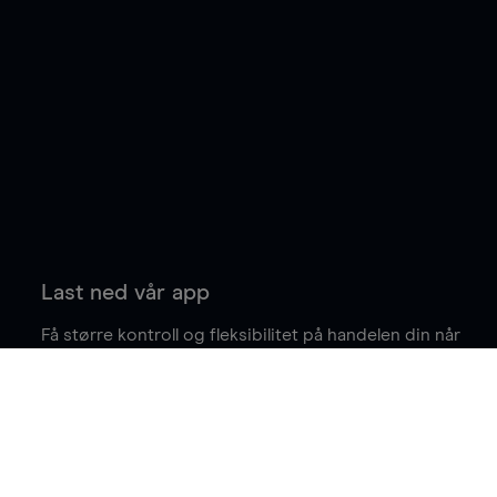
Last ned vår app
Få større kontroll og fleksibilitet på handelen din når
du er på farten.