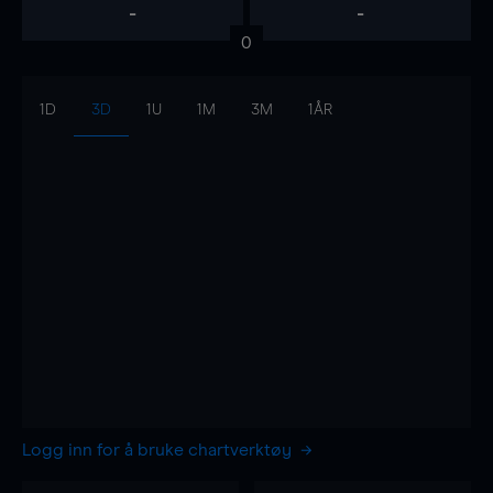
-
-
0
1D
3D
1U
1M
3M
1ÅR
Logg inn for å bruke chartverktøy