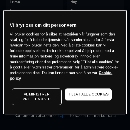
1 time
dag
-
-
Vi bryr oss om ditt personvern
7 dager
30 dager
-
-
Vi bruker cookies for å sikre at nettsiden vår fungerer som den
skal, og for å forbedre tjenesten vår samler vi data for å forstå
hvordan folk bruker nettsiden. Ved å tillate cookies kan vi
forbedre opplevelsen din for eksempel ved å hjelpe deg med å
finne informasjon raskere, og skreddersy innhold eller
0
% av kunder er
på dette instrumentet
markedsføring etter dine preferanser. Velg "Tillat alle cookies" for
å godta eller "Administrer preferanser" for å administrere cookie-
preferansene dine. Du kan finne ut mer ved å se vår
Cookie-
Søk om konto
policy
ADMINISTRER
TILLAT ALLE COOKIES
PREFERANSER
Kursene er veiledende.
Log in
to see latest market data