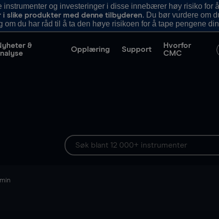
nstrumenter og investeringer i disse innebærer høy risiko for å
. Du bør vurdere om d
r i slike produkter med denne tilbyderen
g om du har råd til å ta den høye risikoen for å tape pengene din
Nyheter &
Hvorfor
Opplæring
Support
nalyse
CMC
 min