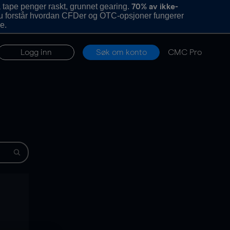
 tape penger raskt, grunnet gearing.
70% av ikke-
u forstår hvordan CFDer og OTC-opsjoner fungerer
e.
Logg inn
Søk om konto
CMC Pro