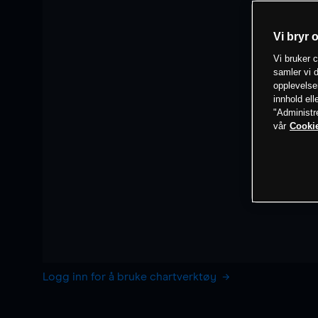
Vi bryr 
Vi bruker c
samler vi d
opplevelse
innhold ell
"Administr
vår
Cookie
Logg inn for å bruke chartverktøy