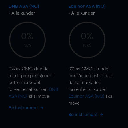
DNB ASA (NO)
Equinor ASA (NO)
- Alle kunder
- Alle kunder
0%
0%
N/A
N/A
0%
av CMCs kunder
0%
av CMCs kunder
med åpne posisjoner i
med åpne posisjoner i
dette markedet
dette markedet
forventer at kursen
DNB
forventer at kursen
ASA (NO)
skal
move
Equinor ASA (NO)
skal
move
Se instrument
Se instrument