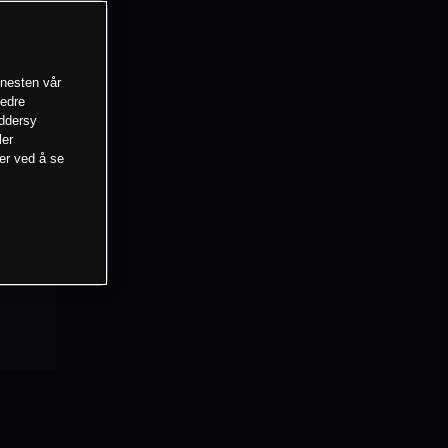
enesten vår
bedre
eddersy
ler
mer ved å se