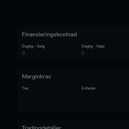
Finansieringskostnad
Daglig - Selg
Daglig - Kjøp
0
0
Marginkrav
Tier
Enheter
Tradingdetaljer