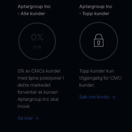
Aptargroup Inc
Aptargroup Inc
- Alle kunder
- Topp kunder
0%
N/A
0%
av CMCs kunder
Topp kunder kun
med åpne posisjoner i
tilgjengelig for CMC
dette markedet
kunder.
forventer at kursen
Søk om konto
Aptargroup Inc skal
move
Se mer