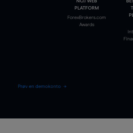
NO.1 WEB
BE
PLATFORM
P
ForexBrokers.com
Awards
In
Fina
Prøv en demokonto