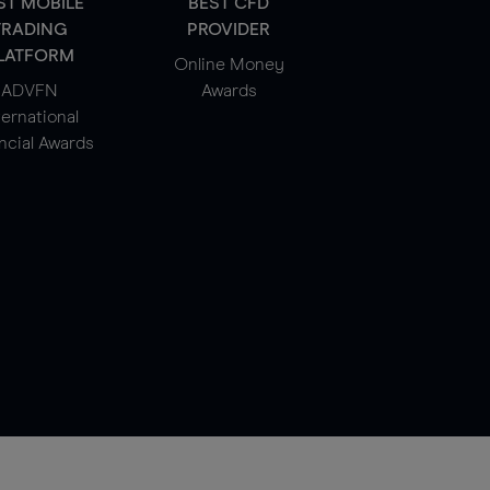
ST MOBILE
BEST CFD
TRADING
PROVIDER
LATFORM
Online Money
ADVFN
Awards
ternational
ncial Awards