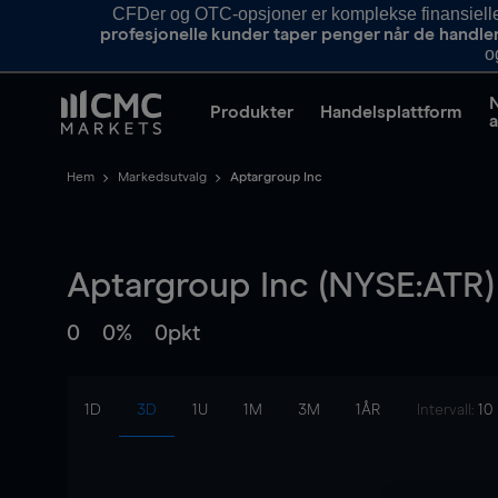
CFDer og OTC-opsjoner er komplekse finansielle i
profesjonelle kunder taper penger når de handle
o
Produkter
Handelsplattform
a
Hem
Markedsutvalg
Aptargroup Inc
Aptargroup Inc (NYSE:ATR)
0
0%
0pkt
1D
3D
1U
1M
3M
1ÅR
Intervall:
10