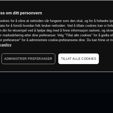
oss om ditt personvern
ookies for å sikre at nettsiden vår fungerer som den skal, og for å forbedre tj
ata for å forstå hvordan folk bruker nettsiden. Ved å tillate cookies kan vi for
n din for eksempel ved å hjelpe deg med å finne informasjon raskere, og skr
er markedsføring etter dine preferanser. Velg "Tillat alle cookies" for å godta el
er preferanser" for å administrere cookie-preferansene dine. Du kan finne ut 
-policy
ADMINISTRER PREFERANSER
TILLAT ALLE COOKIES