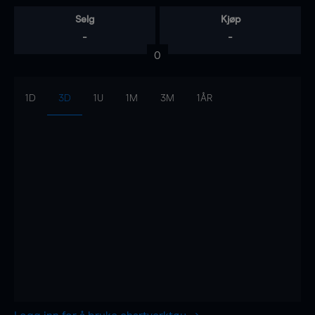
Selg
Kjøp
-
-
0
1D
3D
1U
1M
3M
1ÅR