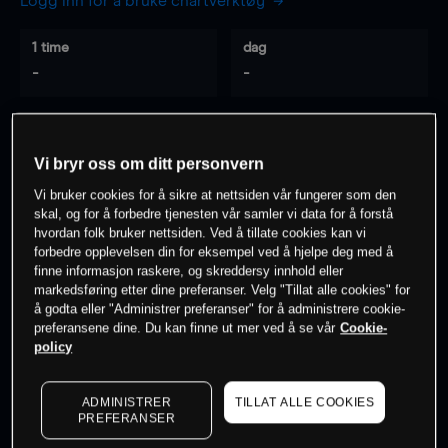
Logg inn for å bruke chartverktøy
1 time
dag
-
-
7 dager
30 dager
-
-
Vi bryr oss om ditt personvern
Vi bruker cookies for å sikre at nettsiden vår fungerer som den
skal, og for å forbedre tjenesten vår samler vi data for å forstå
hvordan folk bruker nettsiden. Ved å tillate cookies kan vi
0
% av kunder er
på dette instrumentet
forbedre opplevelsen din for eksempel ved å hjelpe deg med å
finne informasjon raskere, og skreddersy innhold eller
markedsføring etter dine preferanser. Velg "Tillat alle cookies" for
Søk om konto
å godta eller "Administrer preferanser" for å administrere cookie-
preferansene dine. Du kan finne ut mer ved å se vår
Cookie-
policy
ADMINISTRER
TILLAT ALLE COOKIES
PREFERANSER
Kursene er veiledende.
Log in
to see latest market data