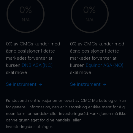
0%
0%
N/A
N/A
0%
av CMCs kunder med
0%
av CMCs kunder med
åpne posisjoner i dette
åpne posisjoner i dette
markedet forventer at
markedet forventer at
kursen
DNB ASA (NO)
kursen
Equinor ASA (NO)
skal
move
skal
move
Se instrument
Se instrument
Kundesentimentfunksjonen er levert av CMC Markets og er kun
for generell informasjon, den er historisk og er ikke ment for å gi
noen form for handels- eller investeringsråd. Funksjonen må ikke
danne grunnlaget for dine handels- eller
investeringsbeslutninger.