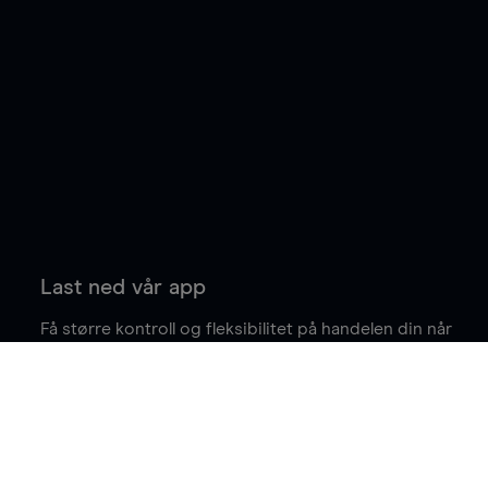
Last ned vår app
Få større kontroll og fleksibilitet på handelen din når
du er på farten.