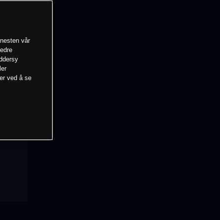
enesten vår
bedre
eddersy
ler
mer ved å se