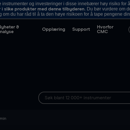
nstrumenter og investeringer i disse innebærer høy risiko for å
. Du bør vurdere om d
r i slike produkter med denne tilbyderen
g om du har råd til å ta den høye risikoen for å tape pengene din
Nyheter &
Hvorfor
Opplæring
Support
nalyse
CMC
 min