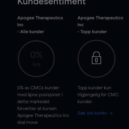
Kundesentiment
Apogee Therapeutics
Apogee Therapeutics
Inc
Inc
- Alle kunder
- Topp kunder
0%
N/A
0%
av CMCs kunder
Topp kunder kun
med åpne posisjoner i
tilgjengelig for CMC
dette markedet
kunder.
forventer at kursen
Søk om konto
Apogee Therapeutics Inc
skal
move