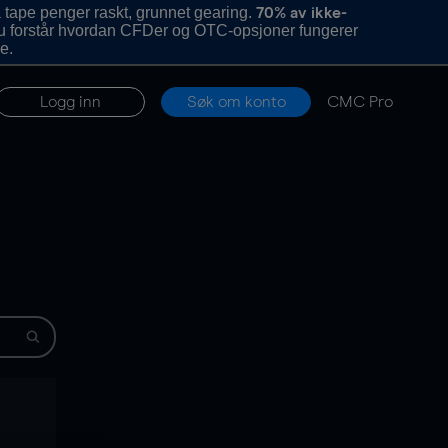
 tape penger raskt, grunnet gearing.
70% av ikke-
u forstår hvordan CFDer og OTC-opsjoner fungerer
e.
Logg inn
Søk om konto
CMC Pro