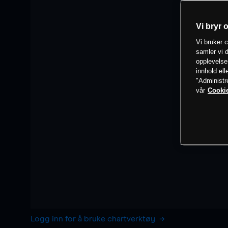
Vi bryr 
Vi bruker c
samler vi d
opplevelse
innhold ell
"Administr
vår
Cookie
Logg inn for å bruke chartverktøy