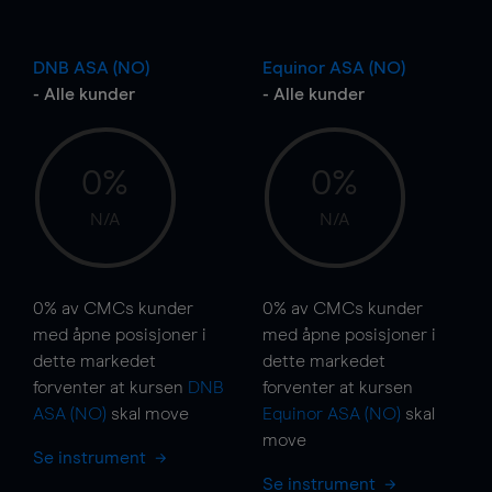
DNB ASA (NO)
Equinor ASA (NO)
- Alle kunder
- Alle kunder
0%
0%
N/A
N/A
0%
av CMCs kunder
0%
av CMCs kunder
med åpne posisjoner i
med åpne posisjoner i
dette markedet
dette markedet
forventer at kursen
DNB
forventer at kursen
ASA (NO)
skal
move
Equinor ASA (NO)
skal
move
Se instrument
Se instrument