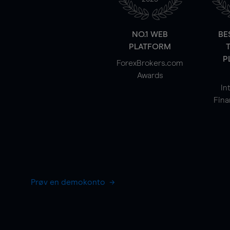
NO.1 WEB
BE
PLATFORM
P
ForexBrokers.com
Awards
In
Fina
Prøv en demokonto