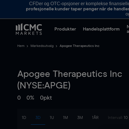
CFDer og OTC-opsjoner er komplekse finansielle i
profesjonelle kunder taper penger når de handle
o
Produkter
Handelsplattform
a
Hem
Markedsutvalg
Apogee Therapeutics Inc
Apogee Therapeutics Inc
(NYSE:APGE)
0
0%
0pkt
1D
3D
1U
1M
3M
1ÅR
Intervall:
10