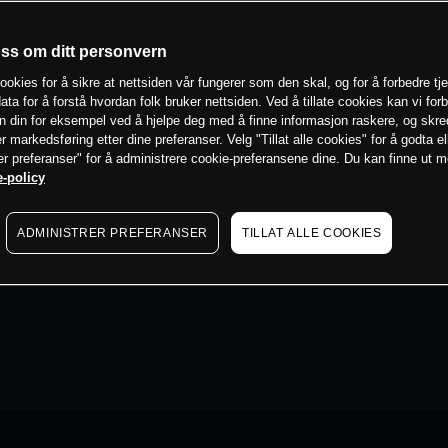
oss om ditt personvern
ookies for å sikre at nettsiden vår fungerer som den skal, og for å forbedre tj
ata for å forstå hvordan folk bruker nettsiden. Ved å tillate cookies kan vi for
n din for eksempel ved å hjelpe deg med å finne informasjon raskere, og skr
er markedsføring etter dine preferanser. Velg "Tillat alle cookies" for å godta el
er preferanser" for å administrere cookie-preferansene dine. Du kan finne ut 
-policy
ADMINISTRER PREFERANSER
TILLAT ALLE COOKIES