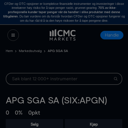
CFDer og OTC-opsjoner er komplekse finansielle instrumenter og investeringer i disse
innebærer høy risiko for å tape penger raskt, grunnet gearing.
70% av ikke-
profesjonelle kunder taper penger når de handler i slike produkter med denne
. Du bør vurdere om du forstår hvordan CFDer og OTC-opsjoner fungerer og
tilbyderen
om du har råd til å ta den høye risikoen for å tape pengene dine.
Handle
Hem
Markedsutvalg
APG SGA SA
APG SGA SA (SIX:APGN)
0
0%
0pkt
Selg
Kjøp