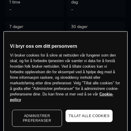
1 time
dag
-
-
7 dager
30 dager
-
-
Vi bryr oss om ditt personvern
Vi bruker cookies for å sikre at nettsiden vår fungerer som den
0
% av kunder er
på dette instrumentet
skal, og for å forbedre tjenesten vår samler vi data for å forstå
hvordan folk bruker nettsiden. Ved å tillate cookies kan vi
forbedre opplevelsen din for eksempel ved å hjelpe deg med å
finne informasjon raskere, og skreddersy innhold eller
Søk om konto
markedsføring etter dine preferanser. Velg "Tillat alle cookies" for
å godta eller "Administrer preferanser" for å administrere cookie-
preferansene dine. Du kan finne ut mer ved å se vår
Cookie-
policy
ADMINISTRER
TILLAT ALLE COOKIES
Kursene er veiledende.
Log in
to see latest market data
PREFERANSER