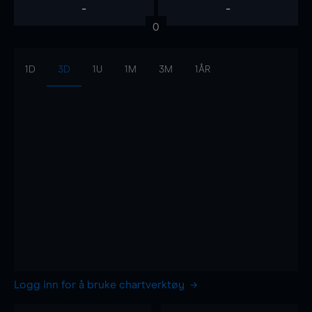
-
-
0
1D
3D
1U
1M
3M
1ÅR
Logg inn for å bruke chartverktøy