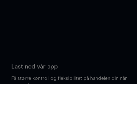
Last ned vår app
Få større kontroll og fleksibilitet på handelen din når
du er på farten.