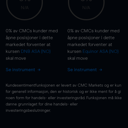
N/A
N/A
0%
av CMCs kunder med
0%
av CMCs kunder med
åpne posisjoner i dette
åpne posisjoner i dette
markedet forventer at
markedet forventer at
kursen
DNB ASA (NO)
kursen
Equinor ASA (NO)
skal
move
skal
move
Se instrument
Se instrument
Kundesentimentfunksjonen er levert av CMC Markets og er kun
for generell informasjon, den er historisk og er ikke ment for å gi
noen form for handels- eller investeringsråd. Funksjonen må ikke
danne grunnlaget for dine handels- eller
investeringsbeslutninger.