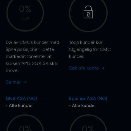
0%
N/A
0%
av CMCs kunder med
Topp kunder kun
åpne posisjoner i dette
tilgjengelig for CMC
markedet forventer at
kunder.
kursen APG SGA SA skal
Søk om konto
move
Se mer
DNB ASA (NO)
Equinor ASA (NO)
- Alle kunder
- Alle kunder
0%
0%