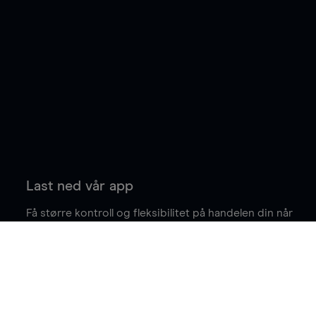
Last ned vår app
Få større kontroll og fleksibilitet på handelen din når
du er på farten.