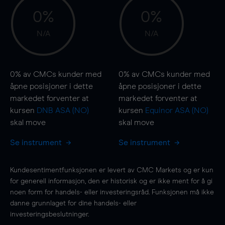
0%
0%
N/A
N/A
0%
av CMCs kunder med
0%
av CMCs kunder med
åpne posisjoner i dette
åpne posisjoner i dette
markedet forventer at
markedet forventer at
kursen
DNB ASA (NO)
kursen
Equinor ASA (NO)
skal
move
skal
move
Se instrument
Se instrument
Kundesentimentfunksjonen er levert av CMC Markets og er kun
for generell informasjon, den er historisk og er ikke ment for å gi
noen form for handels- eller investeringsråd. Funksjonen må ikke
danne grunnlaget for dine handels- eller
investeringsbeslutninger.