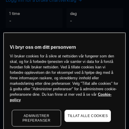
Logg inn for å bruke chartverktøy
1 time
dag
-
-
7 dager
30 dager
-
-
Vi bryr oss om ditt personvern
Vi bruker cookies for å sikre at nettsiden vår fungerer som den
skal, og for å forbedre tjenesten vår samler vi data for å forstå
hvordan folk bruker nettsiden. Ved å tillate cookies kan vi
0
% av kunder er
på dette instrumentet
forbedre opplevelsen din for eksempel ved å hjelpe deg med å
finne informasjon raskere, og skreddersy innhold eller
markedsføring etter dine preferanser. Velg "Tillat alle cookies" for
Søk om konto
å godta eller "Administrer preferanser" for å administrere cookie-
preferansene dine. Du kan finne ut mer ved å se vår
Cookie-
policy
ADMINISTRER
TILLAT ALLE COOKIES
PREFERANSER
Kursene er veiledende.
Log in
to see latest market data