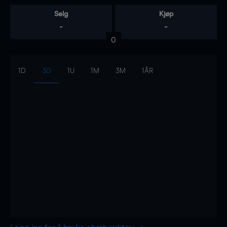
Selg
Kjøp
-
-
0
1D
3D
1U
1M
3M
1ÅR