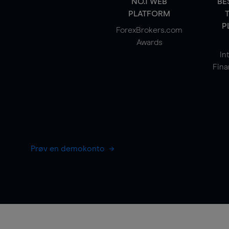
NO.1 WEB
BE
PLATFORM
P
ForexBrokers.com
Awards
In
Fina
Prøv en demokonto