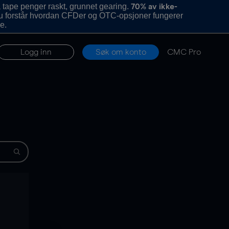
 tape penger raskt, grunnet gearing.
70% av ikke-
u forstår hvordan CFDer og OTC-opsjoner fungerer
e.
Logg inn
Søk om konto
CMC Pro