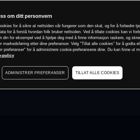
oss om ditt personvern
ookies for å sikre at nettsiden vår fungerer som den skal, og for å forbedre tj
ata for å forstå hvordan folk bruker nettsiden. Ved å tillate cookies kan vi for
n din for eksempel ved å hjelpe deg med å finne informasjon raskere, og skr
er markedsføring etter dine preferanser. Velg "Tillat alle cookies" for å godta el
er preferanser" for å administrere cookie-preferansene dine. Du kan finne ut 
-policy
ADMINISTRER PREFERANSER
TILLAT ALLE COOKIES