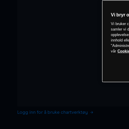
Vi bryr 
Vi bruker c
samler vi d
opplevelse
innhold ell
"Administr
vår
Cookie
Logg inn for å bruke chartverktøy