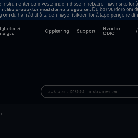
nstrumenter og investeringer i disse innebærer høy risiko for å
. Du bør vurdere om d
r i slike produkter med denne tilbyderen
g om du har råd til å ta den høye risikoen for å tape pengene din
Nyheter &
Hvorfor
Opplæring
Support
nalyse
CMC
 min