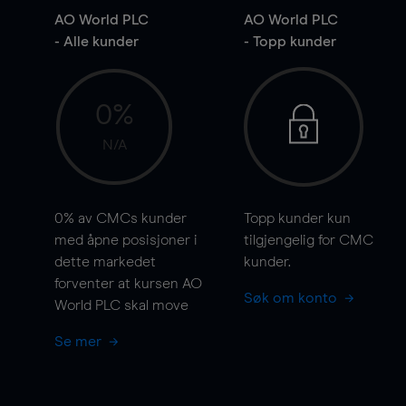
AO World PLC
AO World PLC
- Alle kunder
- Topp kunder
0%
N/A
0%
av CMCs kunder
Topp kunder kun
med åpne posisjoner i
tilgjengelig for CMC
dette markedet
kunder.
forventer at kursen AO
Søk om konto
World PLC skal
move
Se mer