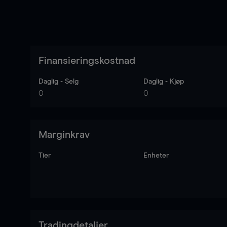
Finansieringskostnad
Daglig - Selg
Daglig - Kjøp
0
0
Marginkrav
Tier
Enheter
Tradingdetaljer