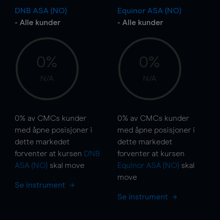
DNB ASA (NO)
Equinor ASA (NO)
- Alle kunder
- Alle kunder
0%
0%
N/A
N/A
0%
av CMCs kunder
0%
av CMCs kunder
med åpne posisjoner i
med åpne posisjoner i
dette markedet
dette markedet
forventer at kursen
DNB
forventer at kursen
ASA (NO)
skal
move
Equinor ASA (NO)
skal
move
Se instrument
Se instrument