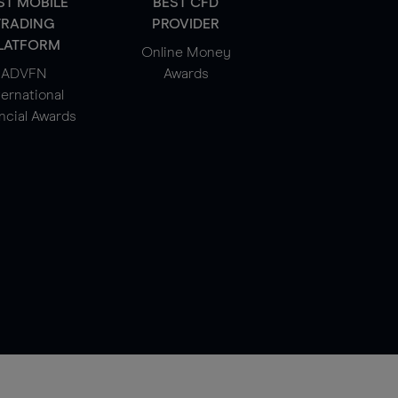
ST MOBILE
BEST CFD
TRADING
PROVIDER
LATFORM
Online Money
ADVFN
Awards
ternational
ncial Awards