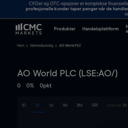
CFDer og OTC-opsjoner er komplekse finansielle i
profesjonelle kunder taper penger når de handle
o
Produkter
Handelsplattform
a
Hem
Markedsutvalg
AO World PLC
AO World PLC (LSE:AO/)
0
0%
0pkt
1D
3D
1U
1M
3M
1ÅR
Intervall:
10