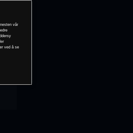
enesten vår
bedre
eddersy
ler
mer ved å se