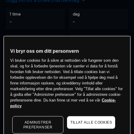
Logg inn for å bruke chartverktøy
1 time
dag
-
-
7 dager
30 dager
-
-
Vi bryr oss om ditt personvern
Vi bruker cookies for å sikre at nettsiden vår fungerer som den
skal, og for å forbedre tjenesten vår samler vi data for å forstå
hvordan folk bruker nettsiden. Ved å tillate cookies kan vi
0
% av kunder er
på dette instrumentet
forbedre opplevelsen din for eksempel ved å hjelpe deg med å
finne informasjon raskere, og skreddersy innhold eller
markedsføring etter dine preferanser. Velg "Tillat alle cookies" for
Søk om konto
å godta eller "Administrer preferanser" for å administrere cookie-
preferansene dine. Du kan finne ut mer ved å se vår
Cookie-
policy
ADMINISTRER
TILLAT ALLE COOKIES
PREFERANSER
Kursene er veiledende.
Log in
to see latest market data