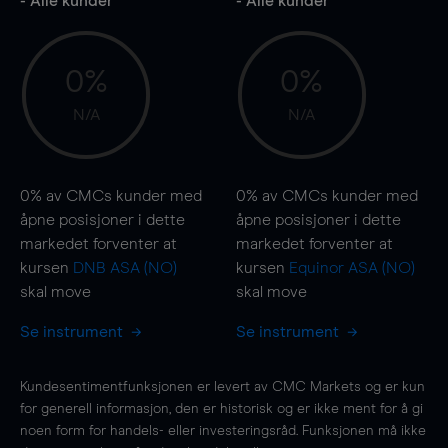
- Alle kunder
- Alle kunder
0%
0%
N/A
N/A
0%
av CMCs kunder med
0%
av CMCs kunder med
åpne posisjoner i dette
åpne posisjoner i dette
markedet forventer at
markedet forventer at
kursen
DNB ASA (NO)
kursen
Equinor ASA (NO)
skal
move
skal
move
Se instrument
Se instrument
Kundesentimentfunksjonen er levert av CMC Markets og er kun
for generell informasjon, den er historisk og er ikke ment for å gi
noen form for handels- eller investeringsråd. Funksjonen må ikke