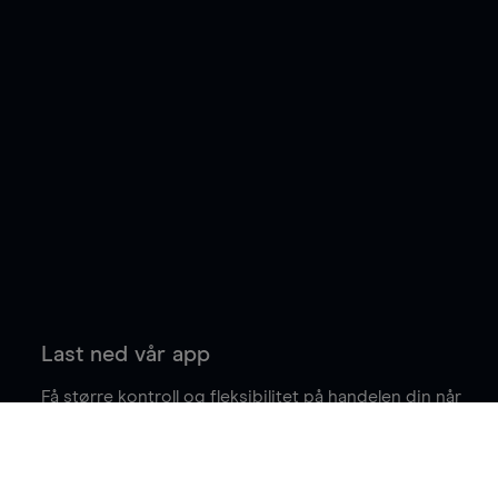
Last ned vår app
Få større kontroll og fleksibilitet på handelen din når
du er på farten.