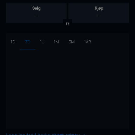
Selg
Kjøp
-
-
0
1D
3D
1U
1M
3M
1ÅR