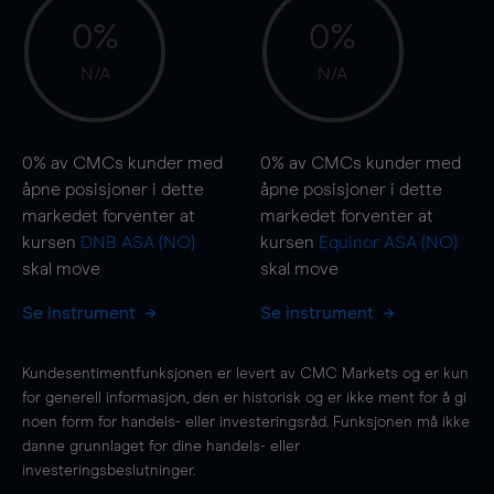
0%
0%
N/A
N/A
0%
av CMCs kunder med
0%
av CMCs kunder med
åpne posisjoner i dette
åpne posisjoner i dette
markedet forventer at
markedet forventer at
kursen
DNB ASA (NO)
kursen
Equinor ASA (NO)
skal
move
skal
move
Se instrument
Se instrument
Kundesentimentfunksjonen er levert av CMC Markets og er kun
for generell informasjon, den er historisk og er ikke ment for å gi
noen form for handels- eller investeringsråd. Funksjonen må ikke
danne grunnlaget for dine handels- eller
investeringsbeslutninger.