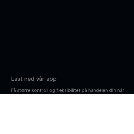
Last ned vår app
Få større kontroll og fleksibilitet på handelen din når
du er på farten.