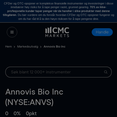
CFDer og OTC-opsjoner er komplekse finansielle instrumenter og investeringer i disse
innebærer høy risiko for å tape penger raskt, grunnet gearing.
70% av ikke-
profesjonelle kunder taper penger når de handler i slike produkter med denne
. Du bør vurdere om du forstår hvordan CFDer og OTC-opsjoner fungerer og
tilbyderen
om du har råd til å ta den høye risikoen for å tape pengene dine.
Handle
Hem
Markedsutvalg
Annovis Bio Inc
Annovis Bio Inc
(NYSE:ANVS)
0
0%
0pkt