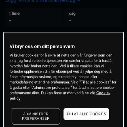
Logg inn for å bruke chartverktøy
1 time
dag
-
-
7 dager
30 dager
-
-
Vi bryr oss om ditt personvern
Vi bruker cookies for å sikre at nettsiden vår fungerer som den
skal, og for å forbedre tjenesten vår samler vi data for å forstå
hvordan folk bruker nettsiden. Ved å tillate cookies kan vi
0
% av kunder er
på dette instrumentet
forbedre opplevelsen din for eksempel ved å hjelpe deg med å
finne informasjon raskere, og skreddersy innhold eller
markedsføring etter dine preferanser. Velg "Tillat alle cookies" for
Søk om konto
å godta eller "Administrer preferanser" for å administrere cookie-
preferansene dine. Du kan finne ut mer ved å se vår
Cookie-
policy
ADMINISTRER
TILLAT ALLE COOKIES
PREFERANSER
Kursene er veiledende.
Log in
to see latest market data