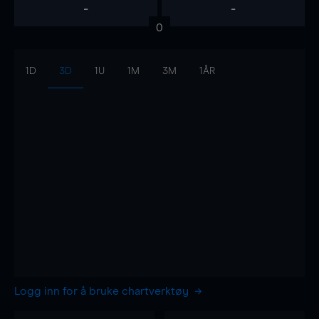
-
-
0
1D
3D
1U
1M
3M
1ÅR
Logg inn for å bruke chartverktøy