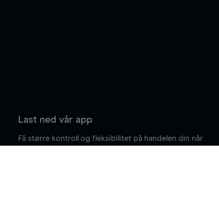
Last ned vår app
Få større kontroll og fleksibilitet på handelen din når
du er på farten.