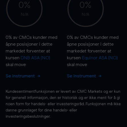
0%
0%
N/A
N/A
0%
av CMCs kunder med
0%
av CMCs kunder med
åpne posisjoner i dette
åpne posisjoner i dette
markedet forventer at
markedet forventer at
kursen
DNB ASA (NO)
kursen
Equinor ASA (NO)
skal
move
skal
move
Se instrument
Se instrument
Kundesentimentfunksjonen er levert av CMC Markets og er kun
for generell informasjon, den er historisk og er ikke ment for å gi
noen form for handels- eller investeringsråd. Funksjonen må ikke
danne grunnlaget for dine handels- eller
investeringsbeslutninger.