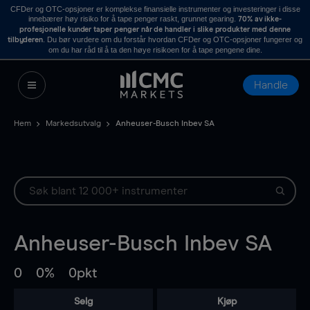
CFDer og OTC-opsjoner er komplekse finansielle instrumenter og investeringer i disse
innebærer høy risiko for å tape penger raskt, grunnet gearing.
70% av ikke-
profesjonelle kunder taper penger når de handler i slike produkter med denne
. Du bør vurdere om du forstår hvordan CFDer og OTC-opsjoner fungerer og
tilbyderen
om du har råd til å ta den høye risikoen for å tape pengene dine.
Handle
Hem
Markedsutvalg
Anheuser-Busch Inbev SA
Anheuser-Busch Inbev SA
0
0%
0pkt
Selg
Kjøp