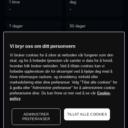
1 time
dag
-
-
7 dager
30 dager
-
-
Vi bryr oss om ditt personvern
Vi bruker cookies for å sikre at nettsiden vår fungerer som den
0
% av kunder er
på dette instrumentet
skal, og for å forbedre tjenesten vår samler vi data for å forstå
hvordan folk bruker nettsiden. Ved å tillate cookies kan vi
forbedre opplevelsen din for eksempel ved å hjelpe deg med å
Søk om konto
finne informasjon raskere, og skreddersy innhold eller
markedsføring etter dine preferanser. Velg "Tillat alle cookies" for
å godta eller "Administrer preferanser" for å administrere cookie-
preferansene dine. Du kan finne ut mer ved å se vår
Cookie-
policy
Kursene er veiledende.
Log in
to see latest market data
ADMINISTRER
TILLAT ALLE COOKIES
PREFERANSER