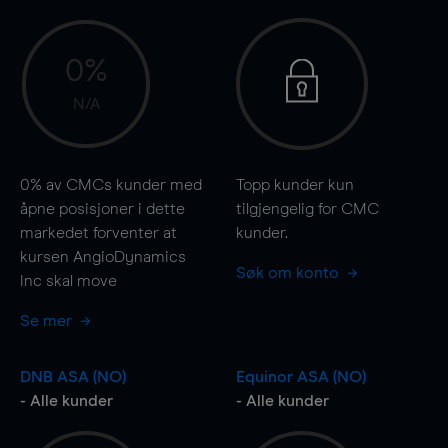
0%
N/A
0%
av CMCs kunder med
Topp kunder kun
åpne posisjoner i dette
tilgjengelig for CMC
markedet forventer at
kunder.
kursen AngioDynamics
Søk om konto
Inc skal
move
Se mer
DNB ASA (NO)
Equinor ASA (NO)
- Alle kunder
- Alle kunder