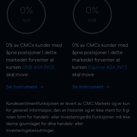
0%
0%
N/A
N/A
0%
av CMCs kunder med
0%
av CMCs kunder med
åpne posisjoner i dette
åpne posisjoner i dette
markedet forventer at
markedet forventer at
kursen
DNB ASA (NO)
kursen
Equinor ASA (NO)
skal
move
skal
move
Se instrument
Se instrument
Kundesentimentfunksjonen er levert av CMC Markets og er kun
for generell informasjon, den er historisk og er ikke ment for å gi
noen form for handels- eller investeringsråd. Funksjonen må ikke
danne grunnlaget for dine handels- eller
investeringsbeslutninger.