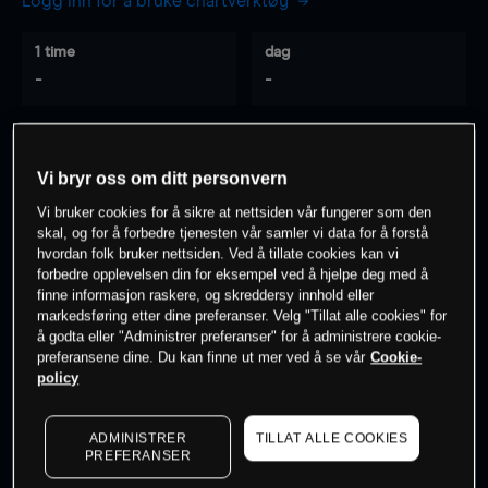
Logg inn for å bruke chartverktøy
1 time
dag
-
-
7 dager
30 dager
-
-
Vi bryr oss om ditt personvern
Vi bruker cookies for å sikre at nettsiden vår fungerer som den
skal, og for å forbedre tjenesten vår samler vi data for å forstå
hvordan folk bruker nettsiden. Ved å tillate cookies kan vi
0
% av kunder er
på dette instrumentet
forbedre opplevelsen din for eksempel ved å hjelpe deg med å
finne informasjon raskere, og skreddersy innhold eller
markedsføring etter dine preferanser. Velg "Tillat alle cookies" for
Søk om konto
å godta eller "Administrer preferanser" for å administrere cookie-
preferansene dine. Du kan finne ut mer ved å se vår
Cookie-
policy
ADMINISTRER
TILLAT ALLE COOKIES
PREFERANSER
Kursene er veiledende.
Log in
to see latest market data