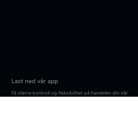
Last ned vår app
Få større kontroll og fleksibilitet på handelen din når
du er på farten.