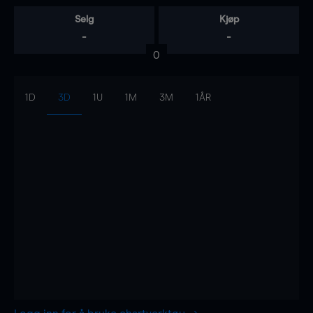
Selg
Kjøp
-
-
0
1D
3D
1U
1M
3M
1ÅR