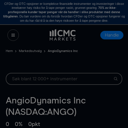
CFDer og OTC-opsjoner er komplekse finansielle instrumenter og investeringer i disse
innebærer høy risiko for å tape penger raskt, grunnet gearing.
70% av ikke-
profesjonelle kunder taper penger når de handler i slike produkter med denne
. Du bør vurdere om du forstår hvordan CFDer og OTC-opsjoner fungerer og
tilbyderen
om du har råd til å ta den høye risikoen for å tape pengene dine.
Handle
Hem
Markedsutvalg
AngioDynamics Inc
AngioDynamics Inc
(NASDAQ:ANGO)
0
0%
0pkt