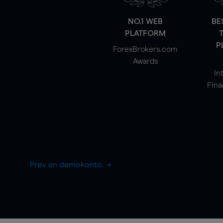
NO.1 WEB
BE
PLATFORM
P
ForexBrokers.com
Awards
In
Fina
Prøv en demokonto