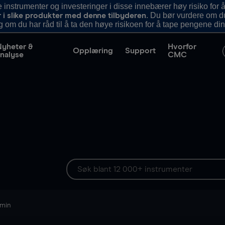
nstrumenter og investeringer i disse innebærer høy risiko for å
. Du bør vurdere om d
r i slike produkter med denne tilbyderen
g om du har råd til å ta den høye risikoen for å tape pengene din
Nyheter &
Hvorfor
Opplæring
Support
nalyse
CMC
 min