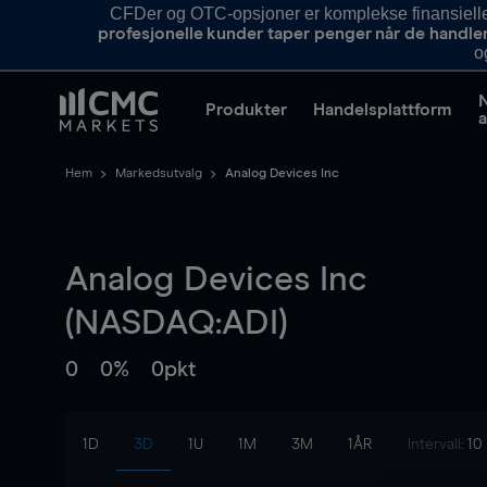
CFDer og OTC-opsjoner er komplekse finansielle i
profesjonelle kunder taper penger når de handle
o
Produkter
Handelsplattform
a
Hem
Markedsutvalg
Analog Devices Inc
Analog Devices Inc
(NASDAQ:ADI)
0
0%
0pkt
1D
3D
1U
1M
3M
1ÅR
Intervall:
10