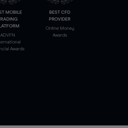
ST MOBILE
BEST CFD
TRADING
PROVIDER
LATFORM
Online Money
ADVFN
Awards
ternational
ncial Awards