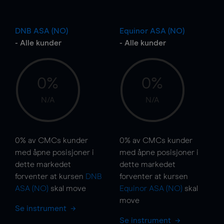
DNB ASA (NO)
Equinor ASA (NO)
- Alle kunder
- Alle kunder
0%
0%
N/A
N/A
0%
av CMCs kunder
0%
av CMCs kunder
med åpne posisjoner i
med åpne posisjoner i
dette markedet
dette markedet
forventer at kursen
DNB
forventer at kursen
ASA (NO)
skal
move
Equinor ASA (NO)
skal
move
Se instrument
Se instrument