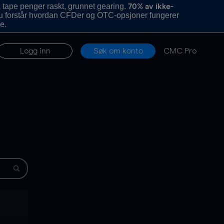
 tape penger raskt, grunnet gearing.
70% av ikke-
u forstår hvordan CFDer og OTC-opsjoner fungerer
e.
Logg inn
Søk om konto
CMC Pro