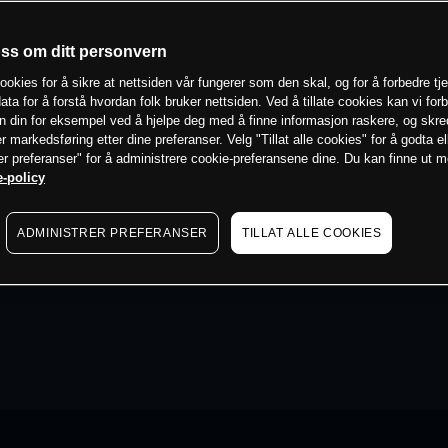
oss om ditt personvern
ookies for å sikre at nettsiden vår fungerer som den skal, og for å forbedre tj
ata for å forstå hvordan folk bruker nettsiden. Ved å tillate cookies kan vi for
n din for eksempel ved å hjelpe deg med å finne informasjon raskere, og skr
er markedsføring etter dine preferanser. Velg "Tillat alle cookies" for å godta el
er preferanser" for å administrere cookie-preferansene dine. Du kan finne ut 
-policy
ADMINISTRER PREFERANSER
TILLAT ALLE COOKIES