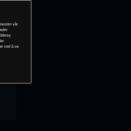
enesten vår
bedre
eddersy
ler
mer ved å se