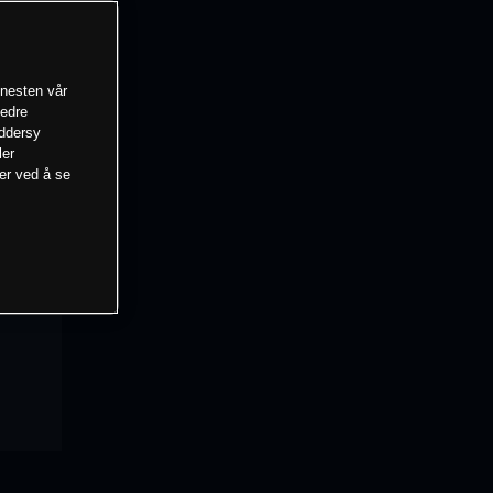
enesten vår
bedre
eddersy
ler
mer ved å se