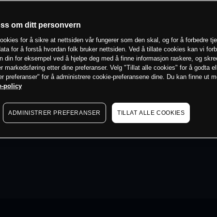
oss om ditt personvern
ookies for å sikre at nettsiden vår fungerer som den skal, og for å forbedre tj
ata for å forstå hvordan folk bruker nettsiden. Ved å tillate cookies kan vi for
n din for eksempel ved å hjelpe deg med å finne informasjon raskere, og skr
er markedsføring etter dine preferanser. Velg "Tillat alle cookies" for å godta el
er preferanser" for å administrere cookie-preferansene dine. Du kan finne ut 
-policy
ADMINISTRER PREFERANSER
TILLAT ALLE COOKIES