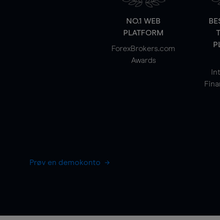
NO.1 WEB
BE
PLATFORM
P
ForexBrokers.com
Awards
In
Fina
Prøv en demokonto