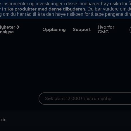
nstrumenter og investeringer i disse innebærer høy risiko for å
. Du bør vurdere om d
r i slike produkter med denne tilbyderen
g om du har råd til å ta den høye risikoen for å tape pengene din
Nyheter &
Hvorfor
Opplæring
Support
nalyse
CMC
 min