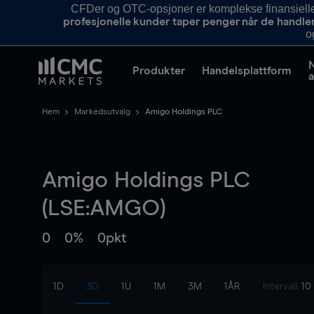
CFDer og OTC-opsjoner er komplekse finansielle i
profesjonelle kunder taper penger når de handle
o
Produkter
Handelsplattform
a
Hem
Markedsutvalg
Amigo Holdings PLC
Amigo Holdings PLC
(LSE:AMGO)
0
0%
0pkt
1D
3D
1U
1M
3M
1ÅR
Intervall:
10