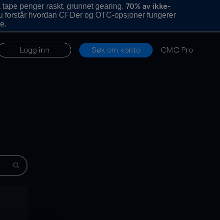
 tape penger raskt, grunnet gearing.
70% av ikke-
u forstår hvordan CFDer og OTC-opsjoner fungerer
e.
Logg inn
Søk om konto
CMC Pro