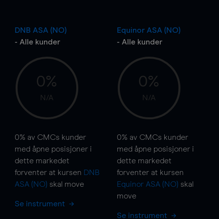
DNB ASA (NO)
Equinor ASA (NO)
- Alle kunder
- Alle kunder
0%
0%
N/A
N/A
0%
av CMCs kunder
0%
av CMCs kunder
med åpne posisjoner i
med åpne posisjoner i
dette markedet
dette markedet
forventer at kursen
DNB
forventer at kursen
ASA (NO)
skal
move
Equinor ASA (NO)
skal
move
Se instrument
Se instrument