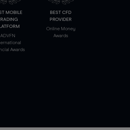
ST MOBILE
BEST CFD
TRADING
PROVIDER
LATFORM
Online Money
ADVFN
Awards
ternational
ncial Awards