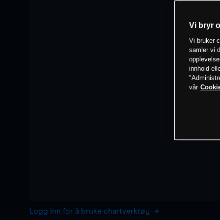
Vi bryr 
Vi bruker c
samler vi d
opplevelse
innhold ell
"Administr
vår
Cookie
Logg inn for å bruke chartverktøy