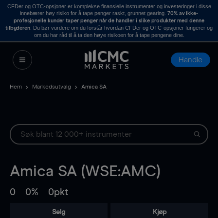
CFDer og OTC-opsjoner er komplekse finansielle instrumenter og investeringer i disse
innebærer høy risiko for å tape penger raskt, grunnet gearing.
70% av ikke-
profesjonelle kunder taper penger når de handler i slike produkter med denne
. Du bør vurdere om du forstår hvordan CFDer og OTC-opsjoner fungerer og
tilbyderen
om du har råd til å ta den høye risikoen for å tape pengene dine.
Handle
Hem
Markedsutvalg
Amica SA
Amica SA (WSE:AMC)
0
0%
0pkt
Selg
Kjøp