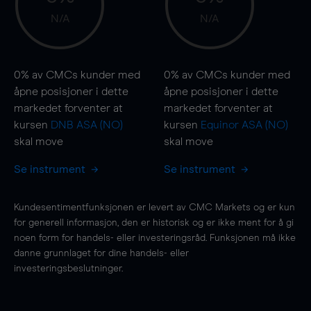
N/A
N/A
0%
av CMCs kunder med
0%
av CMCs kunder med
åpne posisjoner i dette
åpne posisjoner i dette
markedet forventer at
markedet forventer at
kursen
DNB ASA (NO)
kursen
Equinor ASA (NO)
skal
move
skal
move
Se instrument
Se instrument
Kundesentimentfunksjonen er levert av CMC Markets og er kun
for generell informasjon, den er historisk og er ikke ment for å gi
noen form for handels- eller investeringsråd. Funksjonen må ikke
danne grunnlaget for dine handels- eller
investeringsbeslutninger.