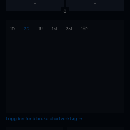
-
-
0
1D
3D
1U
1M
3M
1ÅR
Logg inn for å bruke chartverktøy