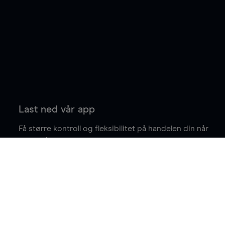
Last ned vår app
Få større kontroll og fleksibilitet på handelen din når
du er på farten.