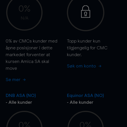
0%
N/A
0%
av CMCs kunder med
Topp kunder kun
åpne posisjoner i dette
tilgjengelig for CMC
markedet forventer at
kunder.
kursen Amica SA skal
Søk om konto
move
Se mer
DNB ASA (NO)
Equinor ASA (NO)
- Alle kunder
- Alle kunder
0%
0%