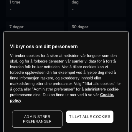
1 time
dag
-
-
7 dager
30 dager
-
-
Vi bryr oss om ditt personvern
Vi bruker cookies for å sikre at nettsiden vår fungerer som den
0
% av kunder er
på dette instrumentet
skal, og for å forbedre tjenesten vår samler vi data for å forstå
hvordan folk bruker nettsiden. Ved å tillate cookies kan vi
forbedre opplevelsen din for eksempel ved å hjelpe deg med å
finne informasjon raskere, og skreddersy innhold eller
Søk om konto
markedsføring etter dine preferanser. Velg "Tillat alle cookies" for
å godta eller "Administrer preferanser" for å administrere cookie-
preferansene dine. Du kan finne ut mer ved å se vår
Cookie-
policy
ADMINISTRER
TILLAT ALLE COOKIES
Kursene er veiledende.
Log in
to see latest market data
PREFERANSER