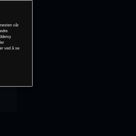
enesten vår
bedre
eddersy
ler
mer ved å se