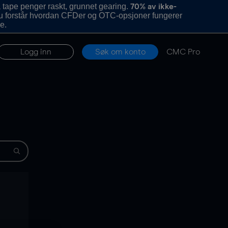
 tape penger raskt, grunnet gearing.
70% av ikke-
u forstår hvordan CFDer og OTC-opsjoner fungerer
e.
Logg inn
Søk om konto
CMC Pro