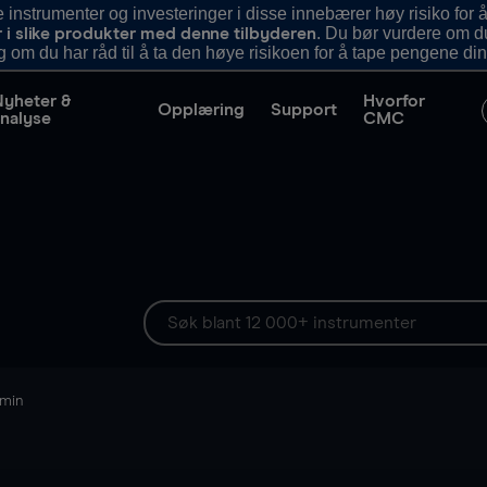
nstrumenter og investeringer i disse innebærer høy risiko for å
. Du bør vurdere om d
r i slike produkter med denne tilbyderen
g om du har råd til å ta den høye risikoen for å tape pengene din
Nyheter &
Hvorfor
Opplæring
Support
nalyse
CMC
 min