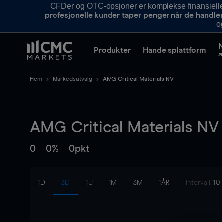
CFDer og OTC-opsjoner er komplekse finansielle i
profesjonelle kunder taper penger når de handle
o
Produkter
Handelsplattform
a
Hem
Markedsutvalg
AMG Critical Materials NV
AMG Critical Materials NV
0
0%
0pkt
1D
3D
1U
1M
3M
1ÅR
Intervall:
10