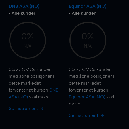
DNB ASA (NO)
Equinor ASA (NO)
- Alle kunder
- Alle kunder
0%
0%
N/A
N/A
0%
av CMCs kunder
0%
av CMCs kunder
med åpne posisjoner i
med åpne posisjoner i
dette markedet
dette markedet
forventer at kursen
DNB
forventer at kursen
ASA (NO)
skal
move
Equinor ASA (NO)
skal
move
Se instrument
Se instrument