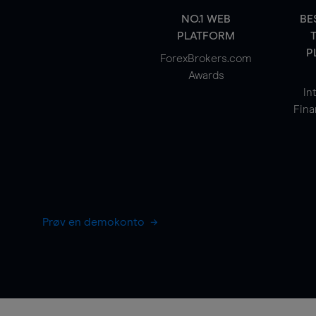
NO.1 WEB
BE
PLATFORM
P
ForexBrokers.com
Awards
In
Fina
Prøv en demokonto