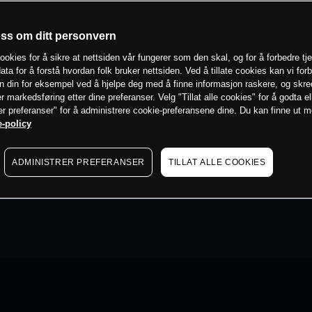
oss om ditt personvern
ookies for å sikre at nettsiden vår fungerer som den skal, og for å forbedre tj
ata for å forstå hvordan folk bruker nettsiden. Ved å tillate cookies kan vi for
n din for eksempel ved å hjelpe deg med å finne informasjon raskere, og skr
er markedsføring etter dine preferanser. Velg "Tillat alle cookies" for å godta el
er preferanser" for å administrere cookie-preferansene dine. Du kan finne ut 
-policy
ADMINISTRER PREFERANSER
TILLAT ALLE COOKIES