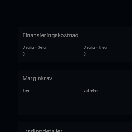
Finansieringskostnad
Daglig - Selg
Daglig - Kjøp
0
0
Marginkrav
Tier
Enheter
Tradingdetaljer