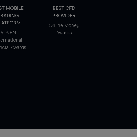
ST MOBILE
BEST CFD
TRADING
PROVIDER
LATFORM
Online Money
ADVFN
Awards
ternational
ncial Awards