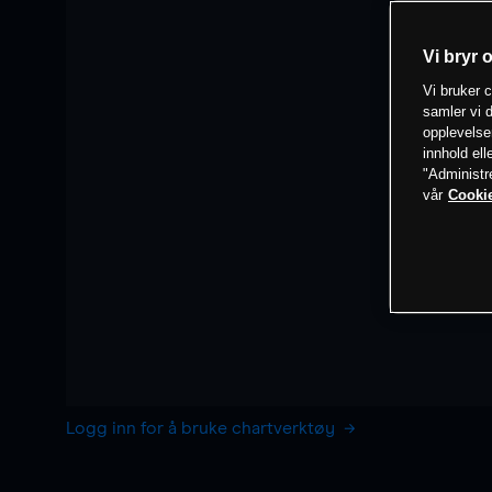
Vi bryr 
Vi bruker c
samler vi d
opplevelse
innhold ell
"Administr
vår
Cookie
Logg inn for å bruke chartverktøy