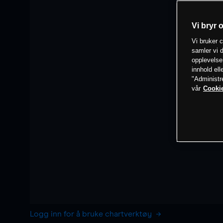
Vi bryr 
Vi bruker c
samler vi d
opplevelse
innhold ell
"Administr
vår
Cookie
Logg inn for å bruke chartverktøy