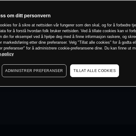
oss om ditt personvern
ookies for å sikre at nettsiden vår fungerer som den skal, og for å forbedre tj
ata for å forstå hvordan folk bruker nettsiden. Ved å tillate cookies kan vi for
n din for eksempel ved å hjelpe deg med å finne informasjon raskere, og skr
er markedsføring etter dine preferanser. Velg "Tillat alle cookies" for å godta el
er preferanser" for å administrere cookie-preferansene dine. Du kan finne ut 
-policy
ADMINISTRER PREFERANSER
TILLAT ALLE COOKIES