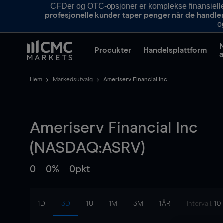
CFDer og OTC-opsjoner er komplekse finansielle i
profesjonelle kunder taper penger når de handle
o
Produkter
Handelsplattform
a
Hem
Markedsutvalg
Ameriserv Financial Inc
Ameriserv Financial Inc
(NASDAQ:ASRV)
0
0%
0pkt
1D
3D
1U
1M
3M
1ÅR
Intervall:
10