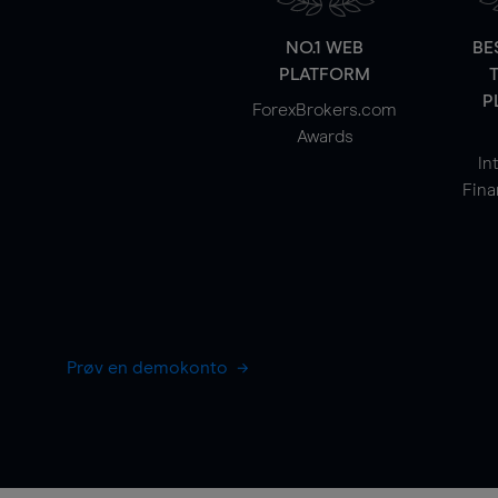
NO.1 WEB
BE
PLATFORM
P
ForexBrokers.com
Awards
In
Fina
Prøv en demokonto