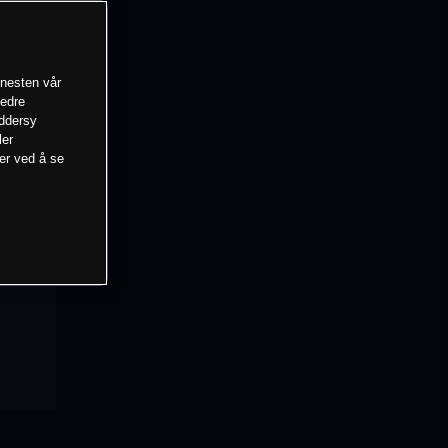
enesten vår
bedre
eddersy
ler
mer ved å se