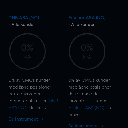
DNB ASA (NO)
Equinor ASA (NO)
- Alle kunder
- Alle kunder
0%
0%
N/A
N/A
0%
av CMCs kunder
0%
av CMCs kunder
med åpne posisjoner i
med åpne posisjoner i
dette markedet
dette markedet
forventer at kursen
DNB
forventer at kursen
ASA (NO)
skal
move
Equinor ASA (NO)
skal
move
Se instrument
Se instrument