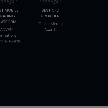
ST MOBILE
BEST CFD
TRADING
PROVIDER
LATFORM
Online Money
ADVFN
Awards
ternational
ncial Awards