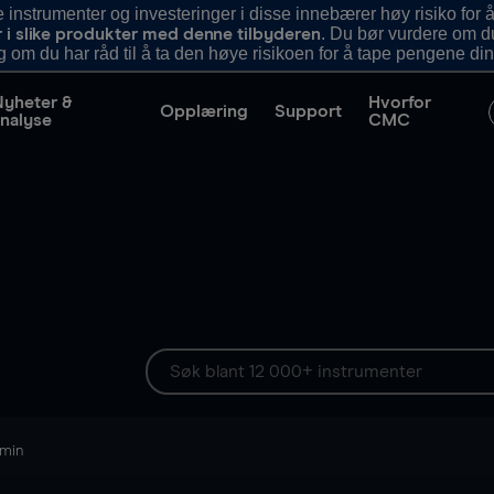
nstrumenter og investeringer i disse innebærer høy risiko for å
. Du bør vurdere om d
r i slike produkter med denne tilbyderen
g om du har råd til å ta den høye risikoen for å tape pengene din
Nyheter &
Hvorfor
Opplæring
Support
nalyse
CMC
 min