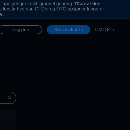
 tape penger raskt, grunnet gearing.
70% av ikke-
u forstår hvordan CFDer og OTC-opsjoner fungerer
e.
Logg inn
Søk om konto
CMC Pro