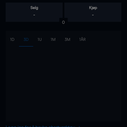
Selg
Kjøp
-
-
0
1D
3D
1U
1M
3M
1ÅR