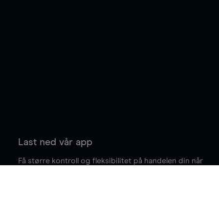
Last ned vår app
Få større kontroll og fleksibilitet på handelen din når
du er på farten.