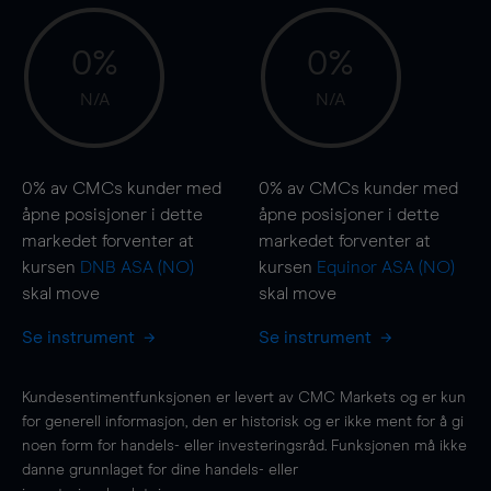
0%
0%
N/A
N/A
0%
av CMCs kunder med
0%
av CMCs kunder med
åpne posisjoner i dette
åpne posisjoner i dette
markedet forventer at
markedet forventer at
kursen
DNB ASA (NO)
kursen
Equinor ASA (NO)
skal
move
skal
move
Se instrument
Se instrument
Kundesentimentfunksjonen er levert av CMC Markets og er kun
for generell informasjon, den er historisk og er ikke ment for å gi
noen form for handels- eller investeringsråd. Funksjonen må ikke
danne grunnlaget for dine handels- eller