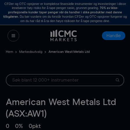
CFDer og OTC-opsjoner er komplekse finansielle instrumenter og investeringer i disse
innebærer høy risiko for å tape penger raskt, grunnet gearing.
70% av ikke-
profesjonelle kunder taper penger når de handler i slike produkter med denne
. Du bør vurdere om du forstår hvordan CFDer og OTC-opsjoner fungerer og
tilbyderen
om du har råd til å ta den høye risikoen for å tape pengene dine.
Handle
Hem
Markedsutvalg
American West Metals Ltd
American West Metals Ltd
(ASX:AW1)
0
0%
0pkt