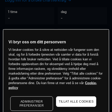
Logg inn for å bruke chartverktøy
1 time
dag
-
-
7 dager
30 dager
-
-
Vi bryr oss om ditt personvern
Vi bruker cookies for å sikre at nettsiden vår fungerer som den
skal, og for å forbedre tjenesten vår samler vi data for å forstå
hvordan folk bruker nettsiden. Ved å tillate cookies kan vi
0
% av kunder er
på dette instrumentet
forbedre opplevelsen din for eksempel ved å hjelpe deg med å
finne informasjon raskere, og skreddersy innhold eller
markedsføring etter dine preferanser. Velg "Tillat alle cookies" for
Søk om konto
å godta eller "Administrer preferanser" for å administrere cookie-
preferansene dine. Du kan finne ut mer ved å se vår
Cookie-
policy
ADMINISTRER
TILLAT ALLE COOKIES
PREFERANSER
Kursene er veiledende.
Log in
to see latest market data