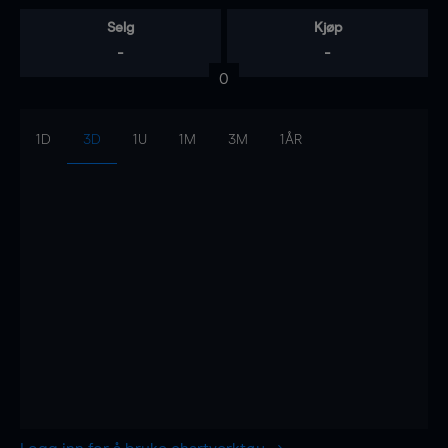
Selg
Kjøp
-
-
0
1D
3D
1U
1M
3M
1ÅR