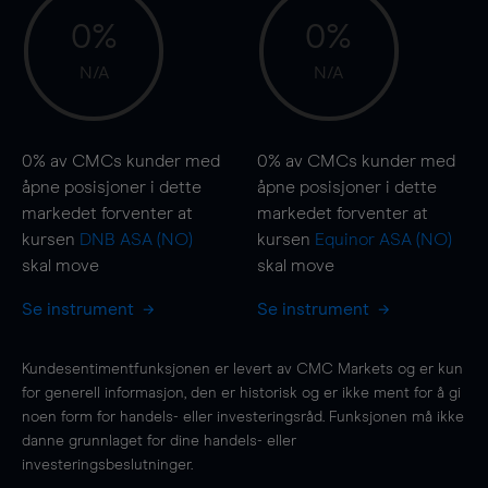
0%
0%
N/A
N/A
0%
av CMCs kunder med
0%
av CMCs kunder med
åpne posisjoner i dette
åpne posisjoner i dette
markedet forventer at
markedet forventer at
kursen
DNB ASA (NO)
kursen
Equinor ASA (NO)
skal
move
skal
move
Se instrument
Se instrument
Kundesentimentfunksjonen er levert av CMC Markets og er kun
for generell informasjon, den er historisk og er ikke ment for å gi
noen form for handels- eller investeringsråd. Funksjonen må ikke
danne grunnlaget for dine handels- eller
investeringsbeslutninger.