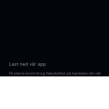
Last ned vår app
Få større kontroll og fleksibilitet på handelen din når
du er på farten.