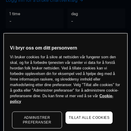
Logg inn for å bruke chartverktøy
1 time
dag
-
-
7 dager
30 dager
-
-
Vi bryr oss om ditt personvern
Vi bruker cookies for å sikre at nettsiden vår fungerer som den
skal, og for å forbedre tjenesten vår samler vi data for å forstå
hvordan folk bruker nettsiden. Ved å tillate cookies kan vi
0
% av kunder er
på dette instrumentet
forbedre opplevelsen din for eksempel ved å hjelpe deg med å
finne informasjon raskere, og skreddersy innhold eller
markedsføring etter dine preferanser. Velg "Tillat alle cookies" for
Søk om konto
å godta eller "Administrer preferanser" for å administrere cookie-
preferansene dine. Du kan finne ut mer ved å se vår
Cookie-
policy
ADMINISTRER
TILLAT ALLE COOKIES
PREFERANSER
Kursene er veiledende.
Log in
to see latest market data