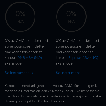
0%
0%
N/A
N/A
0%
av CMCs kunder med
0%
av CMCs kunder med
åpne posisjoner i dette
åpne posisjoner i dette
markedet forventer at
markedet forventer at
kursen
DNB ASA (NO)
kursen
Equinor ASA (NO)
skal
move
skal
move
Se instrument
Se instrument
Kundesentimentfunksjonen er levert av CMC Markets og er kun
for generell informasjon, den er historisk og er ikke ment for å gi
noen form for handels- eller investeringsråd. Funksjonen må ikke
danne grunnlaget for dine handels- eller