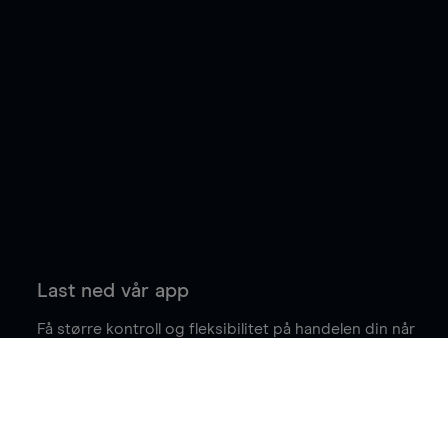
Last ned vår app
Få større kontroll og fleksibilitet på handelen din når
du er på farten.