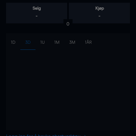
Selg
Kjøp
-
-
0
1D
3D
1U
1M
3M
1ÅR