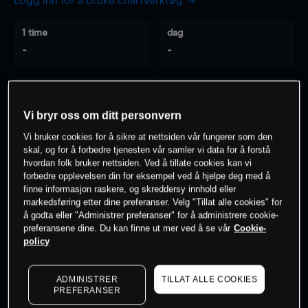
Logg inn for å bruke chartverktøy
1 time
dag
-
-
7 dager
30 dager
-
-
Vi bryr oss om ditt personvern
Vi bruker cookies for å sikre at nettsiden vår fungerer som den
skal, og for å forbedre tjenesten vår samler vi data for å forstå
hvordan folk bruker nettsiden. Ved å tillate cookies kan vi
0
% av kunder er
på dette instrumentet
forbedre opplevelsen din for eksempel ved å hjelpe deg med å
finne informasjon raskere, og skreddersy innhold eller
markedsføring etter dine preferanser. Velg "Tillat alle cookies" for
Søk om konto
å godta eller "Administrer preferanser" for å administrere cookie-
preferansene dine. Du kan finne ut mer ved å se vår
Cookie-
policy
ADMINISTRER
TILLAT ALLE COOKIES
PREFERANSER
Kursene er veiledende.
Log in
to see latest market data