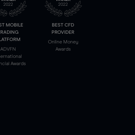
2022
2022
ST MOBILE
BEST CFD
TRADING
PROVIDER
LATFORM
Online Money
ADVFN
Awards
ternational
ncial Awards