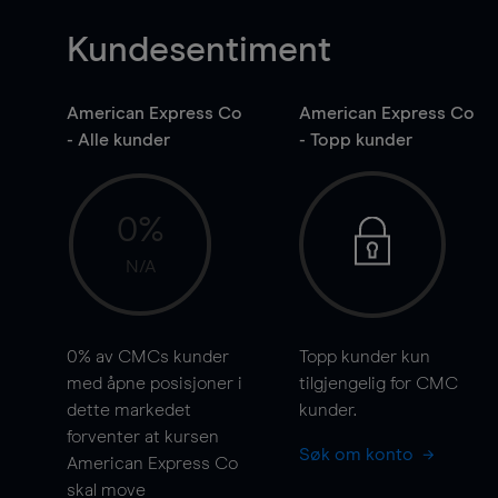
Kundesentiment
American Express Co
American Express Co
- Alle kunder
- Topp kunder
0%
N/A
0%
av CMCs kunder
Topp kunder kun
med åpne posisjoner i
tilgjengelig for CMC
dette markedet
kunder.
forventer at kursen
Søk om konto
American Express Co
skal
move