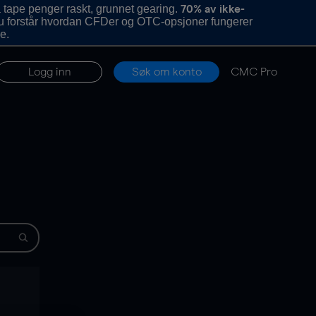
 tape penger raskt, grunnet gearing.
70% av ikke-
u forstår hvordan CFDer og OTC-opsjoner fungerer
e.
Logg inn
Søk om konto
CMC Pro