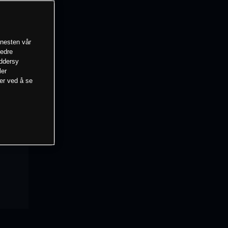
enesten vår
bedre
eddersy
ler
mer ved å se