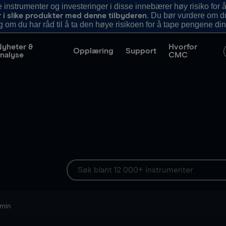
nstrumenter og investeringer i disse innebærer høy risiko for å
. Du bør vurdere om d
r i slike produkter med denne tilbyderen
g om du har råd til å ta den høye risikoen for å tape pengene din
Nyheter &
Hvorfor
Opplæring
Support
nalyse
CMC
 min