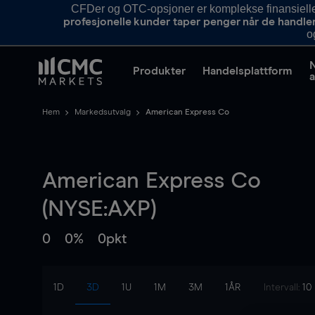
CFDer og OTC-opsjoner er komplekse finansielle i
profesjonelle kunder taper penger når de handle
o
Produkter
Handelsplattform
a
Hem
Markedsutvalg
American Express Co
American Express Co
(NYSE:AXP)
0
0%
0pkt
1D
3D
1U
1M
3M
1ÅR
Intervall:
10