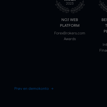
2023
NO.1 WEB
BE
PLATFORM
P
ForexBrokers.com
Awards
In
Fina
Prøv en demokonto