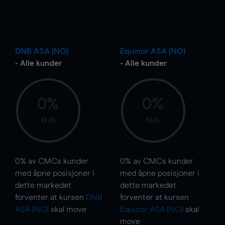
DNB ASA (NO)
Equinor ASA (NO)
- Alle kunder
- Alle kunder
0%
0%
N/A
N/A
0%
av CMCs kunder
0%
av CMCs kunder
med åpne posisjoner i
med åpne posisjoner i
dette markedet
dette markedet
forventer at kursen
DNB
forventer at kursen
ASA (NO)
skal
move
Equinor ASA (NO)
skal
move