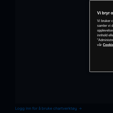
Vi bryr 
Vi bruker c
samler vi d
opplevelse
innhold ell
"Administr
vår
Cookie
Logg inn for å bruke chartverktøy