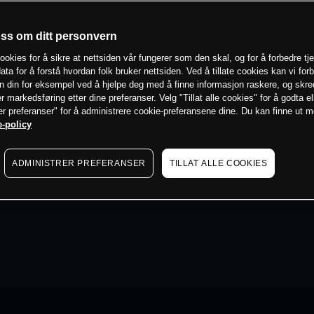
oss om ditt personvern
ookies for å sikre at nettsiden vår fungerer som den skal, og for å forbedre tj
ata for å forstå hvordan folk bruker nettsiden. Ved å tillate cookies kan vi for
n din for eksempel ved å hjelpe deg med å finne informasjon raskere, og skr
er markedsføring etter dine preferanser. Velg "Tillat alle cookies" for å godta el
er preferanser" for å administrere cookie-preferansene dine. Du kan finne ut 
-policy
ADMINISTRER PREFERANSER
TILLAT ALLE COOKIES