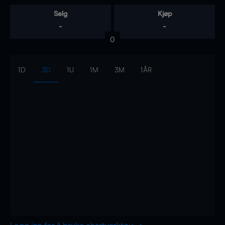
Selg
Kjøp
-
-
0
1D
3D
1U
1M
3M
1ÅR