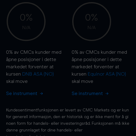
0%
0%
N/A
N/A
0%
av CMCs kunder med
0%
av CMCs kunder med
åpne posisjoner i dette
åpne posisjoner i dette
markedet forventer at
markedet forventer at
kursen
DNB ASA (NO)
kursen
Equinor ASA (NO)
skal
move
skal
move
Se instrument
Se instrument
Kundesentimentfunksjonen er levert av CMC Markets og er kun
for generell informasjon, den er historisk og er ikke ment for å gi
noen form for handels- eller investeringsråd. Funksjonen må ikke
danne grunnlaget for dine handels- eller