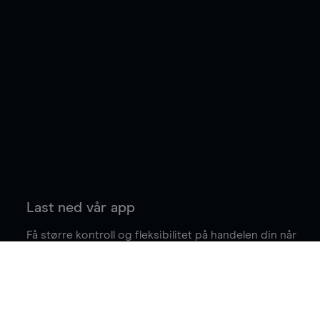
Last ned vår app
Få større kontroll og fleksibilitet på handelen din når
du er på farten.