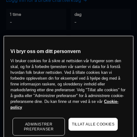
Logg inn for å bruke chartverktøy
1 time
dag
-
-
7 dager
30 dager
-
-
Vi bryr oss om ditt personvern
Vi bruker cookies for å sikre at nettsiden vår fungerer som den
skal, og for å forbedre tjenesten vår samler vi data for å forstå
hvordan folk bruker nettsiden. Ved å tillate cookies kan vi
0
% av kunder er
på dette instrumentet
forbedre opplevelsen din for eksempel ved å hjelpe deg med å
finne informasjon raskere, og skreddersy innhold eller
markedsføring etter dine preferanser. Velg "Tillat alle cookies" for
Søk om konto
å godta eller "Administrer preferanser" for å administrere cookie-
preferansene dine. Du kan finne ut mer ved å se vår
Cookie-
policy
ADMINISTRER
TILLAT ALLE COOKIES
PREFERANSER
Kursene er veiledende.
Log in
to see latest market data