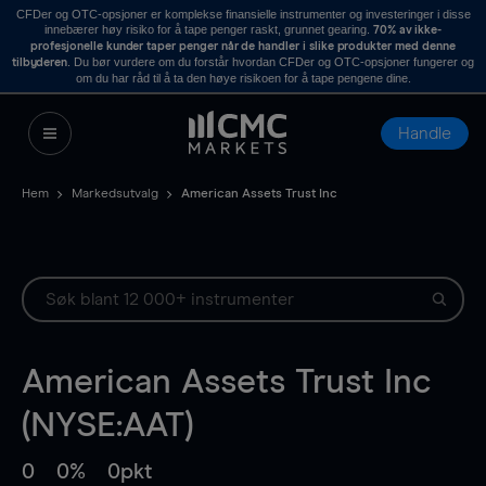
CFDer og OTC-opsjoner er komplekse finansielle instrumenter og investeringer i disse
innebærer høy risiko for å tape penger raskt, grunnet gearing.
70% av ikke-
profesjonelle kunder taper penger når de handler i slike produkter med denne
. Du bør vurdere om du forstår hvordan CFDer og OTC-opsjoner fungerer og
tilbyderen
om du har råd til å ta den høye risikoen for å tape pengene dine.
Handle
Hem
Markedsutvalg
American Assets Trust Inc
American Assets Trust Inc
(NYSE:AAT)
0
0%
0pkt