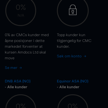
0%
N/A
0%
av CMCs kunder med
Topp kunder kun
åpne posisjoner i dette
tilgjengelig for CMC
markedet forventer at
kunder.
kursen Amdocs Ltd skal
Søk om konto
move
Se mer
DNB ASA (NO)
Equinor ASA (NO)
- Alle kunder
- Alle kunder
0%
0%