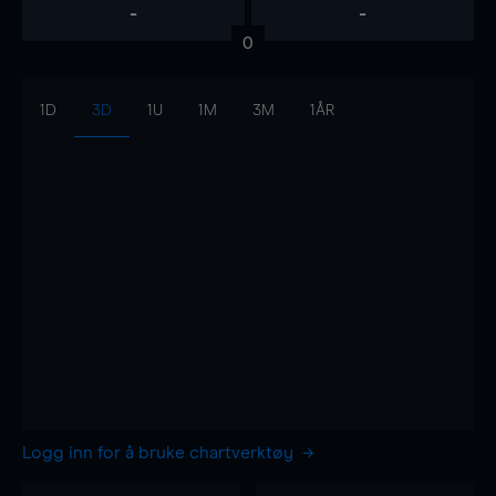
-
-
0
1D
3D
1U
1M
3M
1ÅR
Logg inn for å bruke chartverktøy