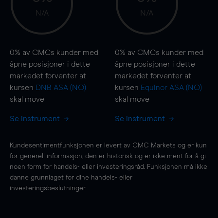
N/A
N/A
0%
av CMCs kunder med
0%
av CMCs kunder med
åpne posisjoner i dette
åpne posisjoner i dette
markedet forventer at
markedet forventer at
kursen
DNB ASA (NO)
kursen
Equinor ASA (NO)
skal
move
skal
move
Se instrument
Se instrument
Kundesentimentfunksjonen er levert av CMC Markets og er kun
for generell informasjon, den er historisk og er ikke ment for å gi
noen form for handels- eller investeringsråd. Funksjonen må ikke
danne grunnlaget for dine handels- eller
investeringsbeslutninger.