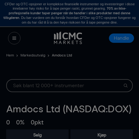
CFDer og OTC-opsjoner er komplekse finansielle instrumenter og investeringer i disse
innebærer høy risiko for å tape penger raskt, grunnet gearing.
70% av ikke-
profesjonelle kunder taper penger når de handler i slike produkter med denne
. Du bør vurdere om du forstår hvordan CFDer og OTC-opsjoner fungerer og
tilbyderen
om du har råd til å ta den høye risikoen for å tape pengene dine.
Handle
Hem
Markedsutvalg
Amdocs Ltd
Amdocs Ltd (NASDAQ:DOX)
0
0%
0pkt
Selg
Kjøp