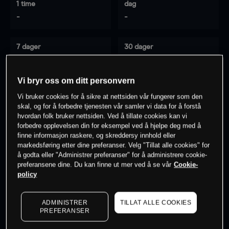
1 time
dag
-
-
7 dager
30 dager
-
-
Vi bryr oss om ditt personvern
Vi bruker cookies for å sikre at nettsiden vår fungerer som den
0
% av kunder er
på dette instrumentet
skal, og for å forbedre tjenesten vår samler vi data for å forstå
hvordan folk bruker nettsiden. Ved å tillate cookies kan vi
forbedre opplevelsen din for eksempel ved å hjelpe deg med å
finne informasjon raskere, og skreddersy innhold eller
Søk om konto
markedsføring etter dine preferanser. Velg "Tillat alle cookies" for
å godta eller "Administrer preferanser" for å administrere cookie-
preferansene dine. Du kan finne ut mer ved å se vår
Cookie-
policy
ADMINISTRER
TILLAT ALLE COOKIES
Kursene er veiledende.
Log in
to see latest market data
PREFERANSER