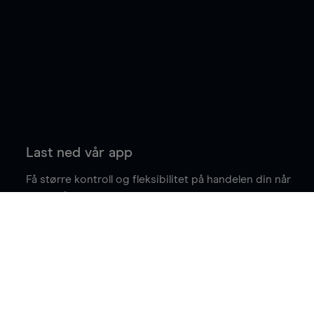
Last ned vår app
Få større kontroll og fleksibilitet på handelen din når
du er på farten.