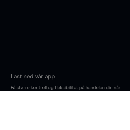
Last ned vår app
Få større kontroll og fleksibilitet på handelen din når
du er på farten.