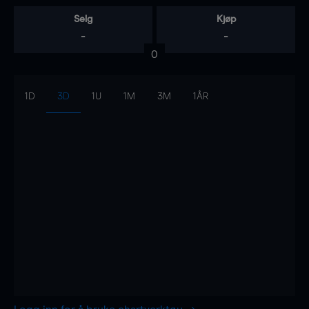
Selg
Kjøp
-
-
0
1D
3D
1U
1M
3M
1ÅR