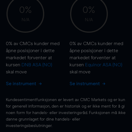
0%
0%
N/A
N/A
0%
av CMCs kunder med
0%
av CMCs kunder med
åpne posisjoner i dette
åpne posisjoner i dette
markedet forventer at
markedet forventer at
kursen
DNB ASA (NO)
kursen
Equinor ASA (NO)
skal
move
skal
move
Se instrument
Se instrument
Kundesentimentfunksjonen er levert av CMC Markets og er kun
for generell informasjon, den er historisk og er ikke ment for å gi
noen form for handels- eller investeringsråd. Funksjonen må ikke
danne grunnlaget for dine handels- eller
investeringsbeslutninger.