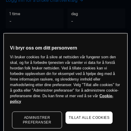
Logg inn for å bruke chartverktøy
1 time
dag
-
-
7 dager
30 dager
-
-
Vi bryr oss om ditt personvern
Vi bruker cookies for å sikre at nettsiden vår fungerer som den
skal, og for å forbedre tjenesten vår samler vi data for å forstå
hvordan folk bruker nettsiden. Ved å tillate cookies kan vi
0
% av kunder er
på dette instrumentet
forbedre opplevelsen din for eksempel ved å hjelpe deg med å
finne informasjon raskere, og skreddersy innhold eller
markedsføring etter dine preferanser. Velg "Tillat alle cookies" for
Søk om konto
å godta eller "Administrer preferanser" for å administrere cookie-
preferansene dine. Du kan finne ut mer ved å se vår
Cookie-
policy
ADMINISTRER
TILLAT ALLE COOKIES
PREFERANSER
Kursene er veiledende.
Log in
to see latest market data