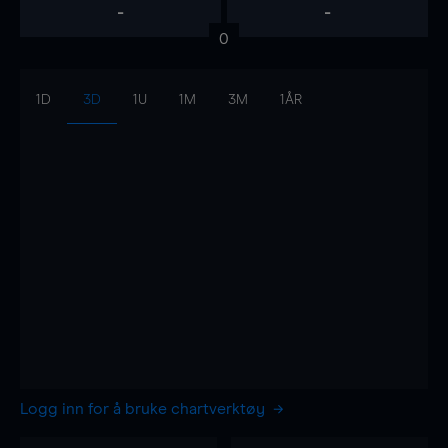
-
-
0
1D
3D
1U
1M
3M
1ÅR
Logg inn for å bruke chartverktøy