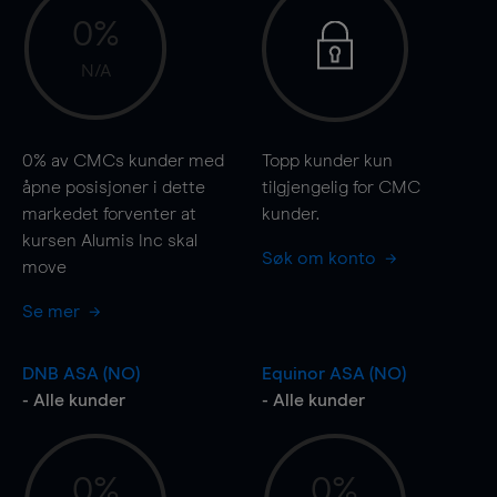
0%
N/A
0%
av CMCs kunder med
Topp kunder kun
åpne posisjoner i dette
tilgjengelig for CMC
markedet forventer at
kunder.
kursen Alumis Inc skal
Søk om konto
move
Se mer
DNB ASA (NO)
Equinor ASA (NO)
- Alle kunder
- Alle kunder
0%
0%