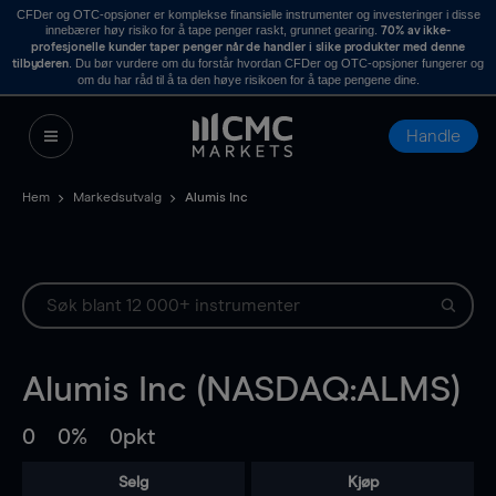
CFDer og OTC-opsjoner er komplekse finansielle instrumenter og investeringer i disse
innebærer høy risiko for å tape penger raskt, grunnet gearing.
70% av ikke-
profesjonelle kunder taper penger når de handler i slike produkter med denne
. Du bør vurdere om du forstår hvordan CFDer og OTC-opsjoner fungerer og
tilbyderen
om du har råd til å ta den høye risikoen for å tape pengene dine.
Handle
Hem
Markedsutvalg
Alumis Inc
Alumis Inc (NASDAQ:ALMS)
0
0%
0pkt
Selg
Kjøp