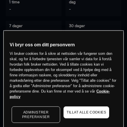
1 time
dag
-
-
7 dager
30 dager
-
-
Vi bryr oss om ditt personvern
Vi bruker cookies for å sikre at nettsiden vår fungerer som den
0
% av kunder er
på dette instrumentet
skal, og for å forbedre tjenesten vår samler vi data for å forstå
hvordan folk bruker nettsiden. Ved å tillate cookies kan vi
forbedre opplevelsen din for eksempel ved å hjelpe deg med å
finne informasjon raskere, og skreddersy innhold eller
Søk om konto
markedsføring etter dine preferanser. Velg "Tillat alle cookies" for
å godta eller "Administrer preferanser" for å administrere cookie-
preferansene dine. Du kan finne ut mer ved å se vår
Cookie-
policy
ADMINISTRER
TILLAT ALLE COOKIES
Kursene er veiledende.
Log in
to see latest market data
PREFERANSER