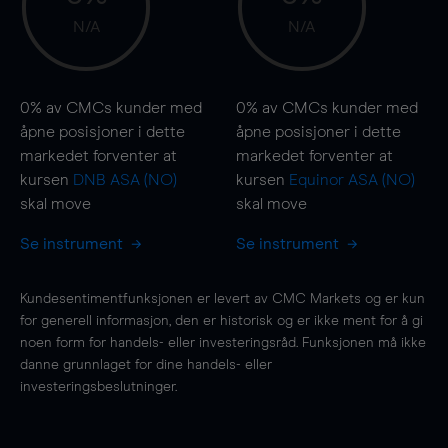
N/A
N/A
0%
av CMCs kunder med
0%
av CMCs kunder med
åpne posisjoner i dette
åpne posisjoner i dette
markedet forventer at
markedet forventer at
kursen
DNB ASA (NO)
kursen
Equinor ASA (NO)
skal
move
skal
move
Se instrument
Se instrument
Kundesentimentfunksjonen er levert av CMC Markets og er kun
for generell informasjon, den er historisk og er ikke ment for å gi
noen form for handels- eller investeringsråd. Funksjonen må ikke
danne grunnlaget for dine handels- eller
investeringsbeslutninger.