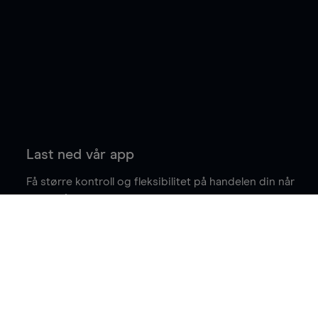
Last ned vår app
Få større kontroll og fleksibilitet på handelen din når
du er på farten.